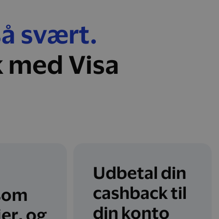
så svært.
k med Visa
Udbetal din
cashback til
som
din konto
jer, og