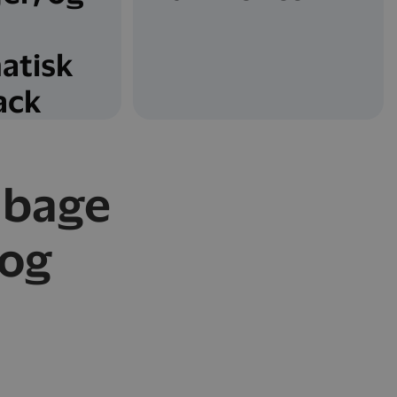
atisk
ack
lbage
 og