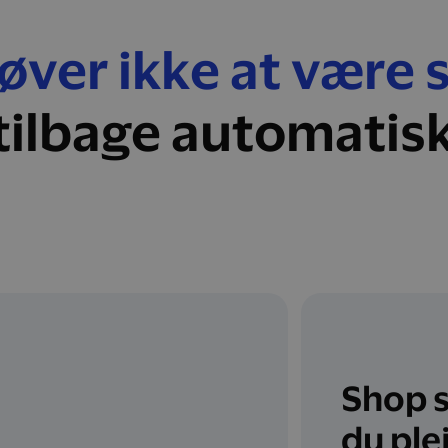
ver ikke at være 
tilbage automatis
Shop 
du ple