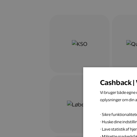
Cashback | 
Vi bruger både egne c
oplysninger om din 
· Sikre funktionalit
· Huske dine indstill
· Lave statistik af h
· Målrette markedsfø