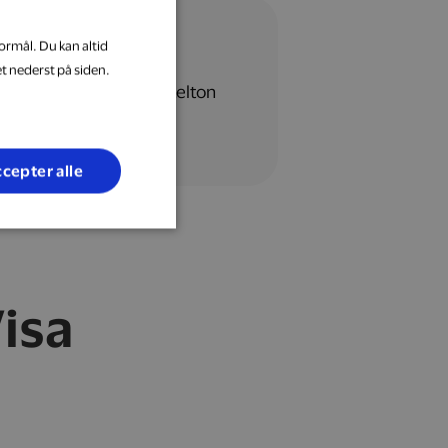
ormål. Du kan altid
et nederst på siden.
cepter alle
isa