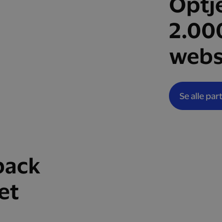
Optj
2.00
webs
Se alle par
back
et