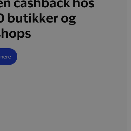
en cashback hos
0 butikker og
hops
tnere