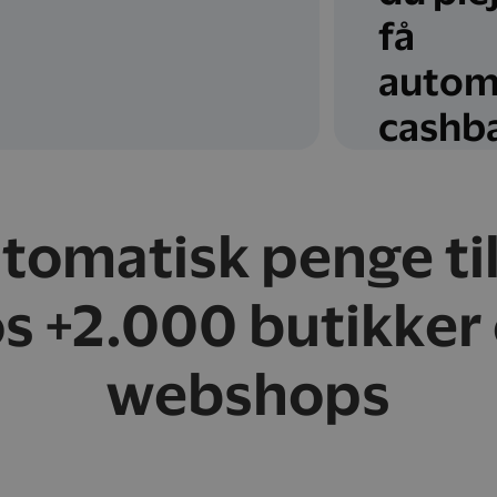
få
autom
cashb
utomatisk penge ti
s +2.000 butikker
webshops