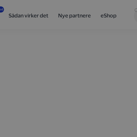
Sådan virker det
Nye partnere
eShop
, når du
a
år du automatisk