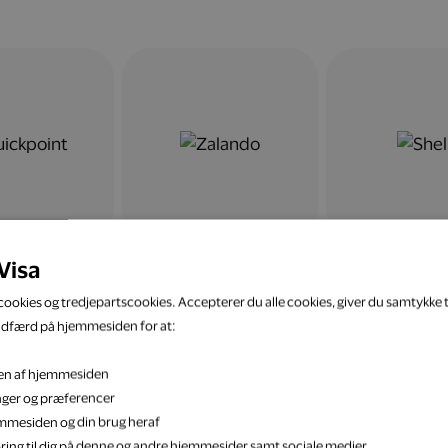
Visa
ookies og tredjepartscookies. Accepterer du alle cookies, giver du samtykke ti
adfærd på hjemmesiden for at:
eten af hjemmesiden
inger og præferencer
jemmesiden og din brug heraf
ring til dig på denne og andre hjemmesider samt sociale medier