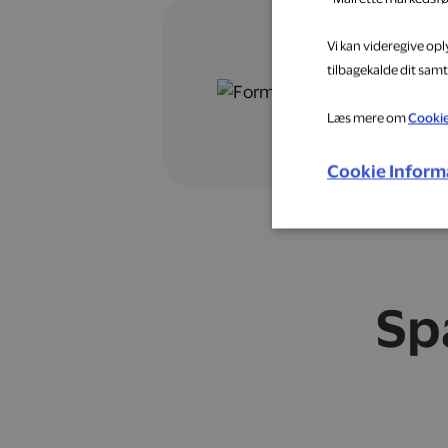
Vi kan videregive op
tilbagekalde dit samt
Læs mere om
Cooki
Cookie Inform
Sp