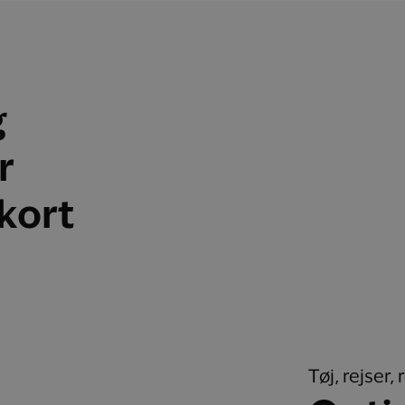
g
r
skort
Tøj, rejser