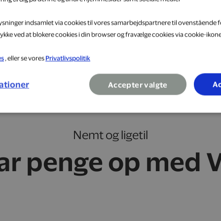
lysninger indsamlet via cookies til vores samarbejdspartnere til ovenstående f
ykke ved at blokere cookies i din browser og fravælge cookies via cookie-ikon
es
, eller se vores
Privatlivspolitik
ationer
Ac
Accepter valgte
Nemt og ligetil
ar penge op med V