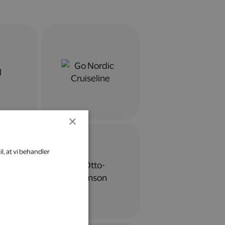
×
l, at vi behandler