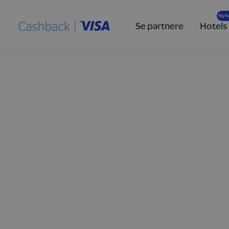
Se partnere
Hotels
Optjen cashback
handler med Vis
Tilmeld dig
Cashback i partnerskab med Visa
, så f