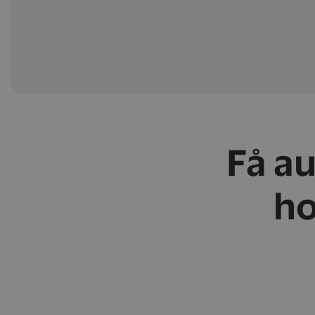
Få a
ho