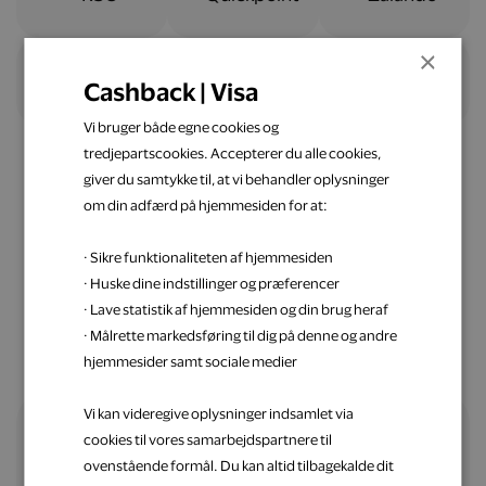
×
Cashback | Visa
Vi bruger både egne cookies og
tredjepartscookies. Accepterer du alle cookies,
giver du samtykke til, at vi behandler oplysninger
om din adfærd på hjemmesiden for at:
Nemt og ligetil
· Sikre funktionaliteten af hjemmesiden
Spar penge op med Visa
· Huske dine indstillinger og præferencer
· Lave statistik af hjemmesiden og din brug heraf
· Målrette markedsføring til dig på denne og andre
hjemmesider samt sociale medier
Vi kan videregive oplysninger indsamlet via
cookies til vores samarbejdspartnere til
Alle fordele samlet ét sted
ovenstående formål. Du kan altid tilbagekalde dit