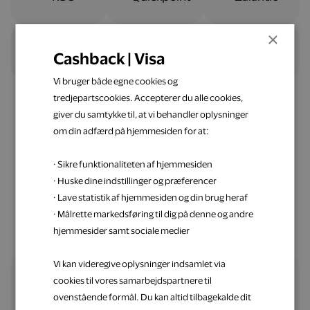
×
Cashback | Visa
Vi bruger både egne cookies og
tredjepartscookies. Accepterer du alle cookies,
giver du samtykke til, at vi behandler oplysninger
om din adfærd på hjemmesiden for at:
Nemt og ligetil
· Sikre funktionaliteten af hjemmesiden
Spar penge op med Visa
· Huske dine indstillinger og præferencer
· Lave statistik af hjemmesiden og din brug heraf
· Målrette markedsføring til dig på denne og andre
hjemmesider samt sociale medier
Vi kan videregive oplysninger indsamlet via
cookies til vores samarbejdspartnere til
Alle fordele samlet ét sted
ovenstående formål. Du kan altid tilbagekalde dit