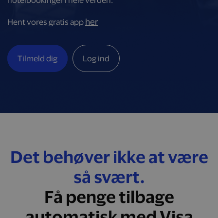
hotelbookinger i hele verden.
her
Hent vores gratis app
Tilmeld dig
Log ind
Det behøver ikke at være
så svært.
Få penge tilbage
automatisk med Visa