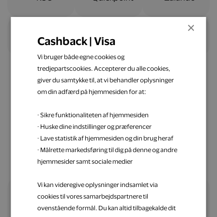
×
Cashback | Visa
Vi bruger både egne cookies og
tredjepartscookies. Accepterer du alle cookies,
giver du samtykke til, at vi behandler oplysninger
om din adfærd på hjemmesiden for at:
Nemt og ligetil
· Sikre funktionaliteten af hjemmesiden
Spar penge op med Visa
· Huske dine indstillinger og præferencer
· Lave statistik af hjemmesiden og din brug heraf
· Målrette markedsføring til dig på denne og andre
hjemmesider samt sociale medier
Vi kan videregive oplysninger indsamlet via
cookies til vores samarbejdspartnere til
Alle fordele samlet ét sted
ovenstående formål. Du kan altid tilbagekalde dit