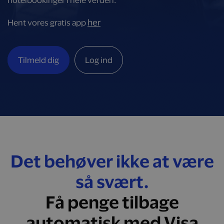
hotelbookinger i hele verden.
her
Hent vores gratis app
Tilmeld dig
Log ind
Det behøver ikke at være
så svært.
Få penge tilbage
automatisk med Visa