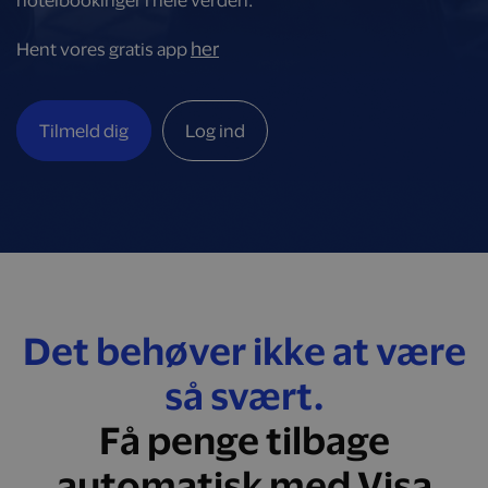
hotelbookinger i hele verden.
her
Hent vores gratis app
Tilmeld dig
Log ind
Det behøver ikke at være
så svært.
Få penge tilbage
automatisk med Visa