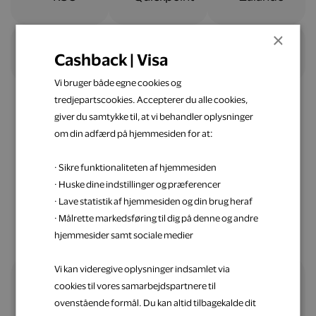
×
Cashback | Visa
Vi bruger både egne cookies og
tredjepartscookies. Accepterer du alle cookies,
giver du samtykke til, at vi behandler oplysninger
om din adfærd på hjemmesiden for at:
Nemt og ligetil
· Sikre funktionaliteten af hjemmesiden
Spar penge op med Visa
· Huske dine indstillinger og præferencer
· Lave statistik af hjemmesiden og din brug heraf
· Målrette markedsføring til dig på denne og andre
hjemmesider samt sociale medier
Vi kan videregive oplysninger indsamlet via
cookies til vores samarbejdspartnere til
Alle fordele samlet ét sted
ovenstående formål. Du kan altid tilbagekalde dit