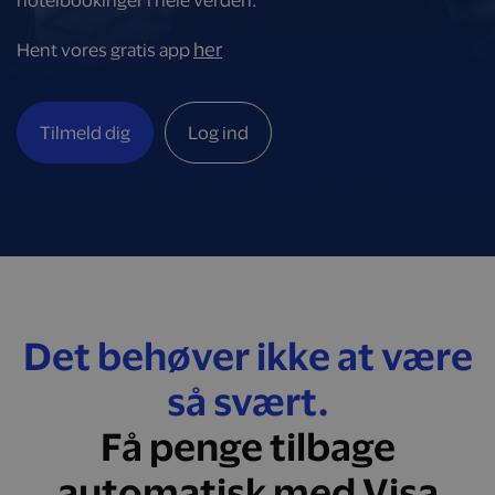
hotelbookinger i hele verden.
her
Hent vores gratis app
Tilmeld dig
Log ind
Det behøver ikke at være
så svært.
Få penge tilbage
automatisk med Visa