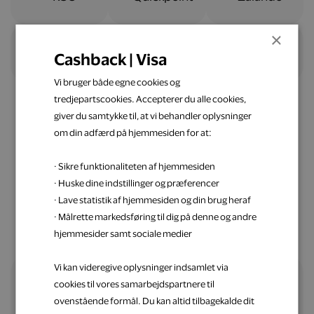
×
Cashback | Visa
Vi bruger både egne cookies og
tredjepartscookies. Accepterer du alle cookies,
giver du samtykke til, at vi behandler oplysninger
om din adfærd på hjemmesiden for at:
Nemt og ligetil
· Sikre funktionaliteten af hjemmesiden
Spar penge op med Visa
· Huske dine indstillinger og præferencer
· Lave statistik af hjemmesiden og din brug heraf
· Målrette markedsføring til dig på denne og andre
hjemmesider samt sociale medier
Vi kan videregive oplysninger indsamlet via
cookies til vores samarbejdspartnere til
Alle fordele samlet ét sted
ovenstående formål. Du kan altid tilbagekalde dit