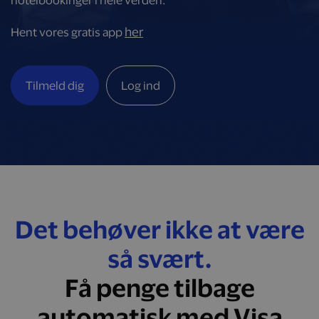
hotelbookinger i hele verden.
her
Hent vores gratis app
Tilmeld dig
Log ind
Det behøver ikke at være
så svært.
Få penge tilbage
automatisk med Visa