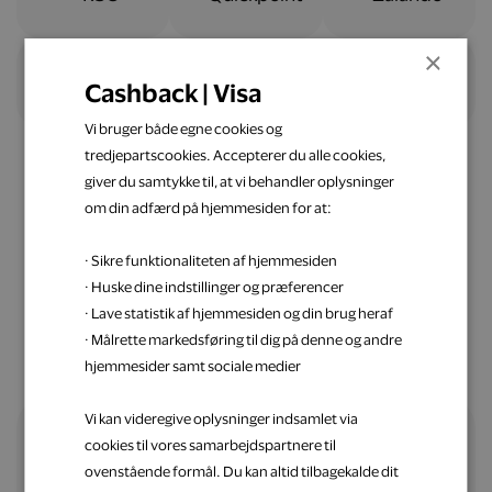
×
Cashback | Visa
Vi bruger både egne cookies og
tredjepartscookies. Accepterer du alle cookies,
giver du samtykke til, at vi behandler oplysninger
om din adfærd på hjemmesiden for at:
Nemt og ligetil
· Sikre funktionaliteten af hjemmesiden
Spar penge op med Visa
· Huske dine indstillinger og præferencer
· Lave statistik af hjemmesiden og din brug heraf
· Målrette markedsføring til dig på denne og andre
hjemmesider samt sociale medier
Vi kan videregive oplysninger indsamlet via
cookies til vores samarbejdspartnere til
Alle fordele samlet ét sted
ovenstående formål. Du kan altid tilbagekalde dit