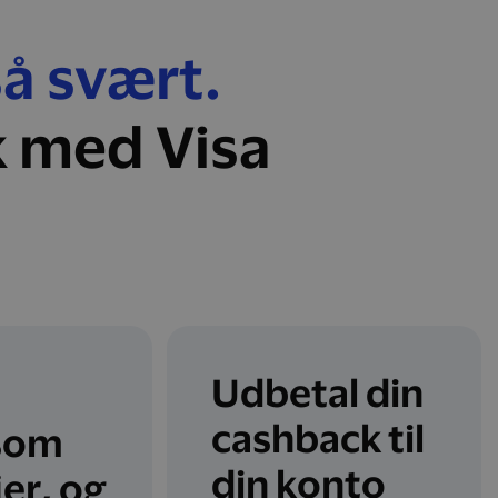
så svært.
k med Visa
Udbetal din
cashback til
som
din konto
jer, og