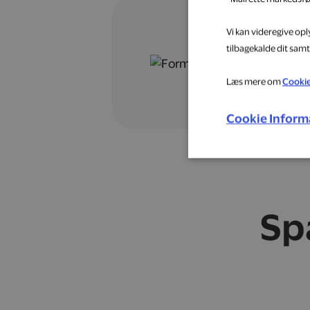
Vi kan videregive op
tilbagekalde dit samt
Læs mere om
Cooki
Cookie Inform
Sp