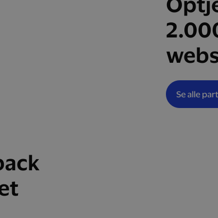
Optj
2.00
webs
Se alle par
back
et