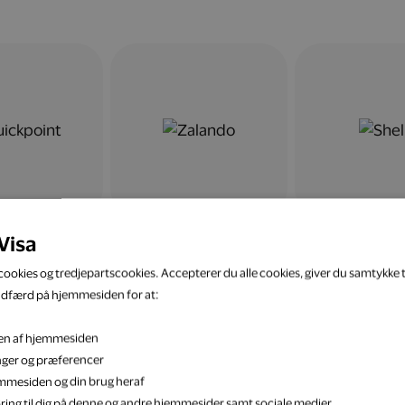
Visa
ookies og tredjepartscookies. Accepterer du alle cookies, giver du samtykke ti
adfærd på hjemmesiden for at:
eten af hjemmesiden
inger og præferencer
jemmesiden og din brug heraf
ring til dig på denne og andre hjemmesider samt sociale medier