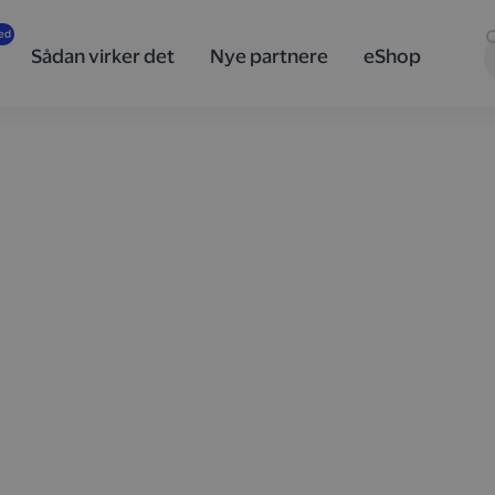
Sådan virker det
Nye partnere
eShop
, når du
a
år du automatisk