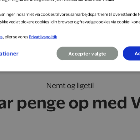
lysninger indsamlet via cookies til vores samarbejdspartnere til ovenstående f
ykke ved at blokere cookies i din browser og fravælge cookies via cookie-ikon
es
, eller se vores
Privatlivspolitik
ationer
Ac
Accepter valgte
Nemt og ligetil
ar penge op med V