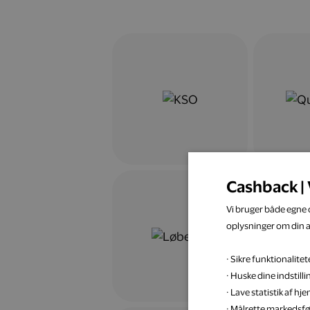
Cashback | 
Vi bruger både egne c
oplysninger om din 
· Sikre funktionalit
· Huske dine indstill
· Lave statistik af h
· Målrette markedsfø