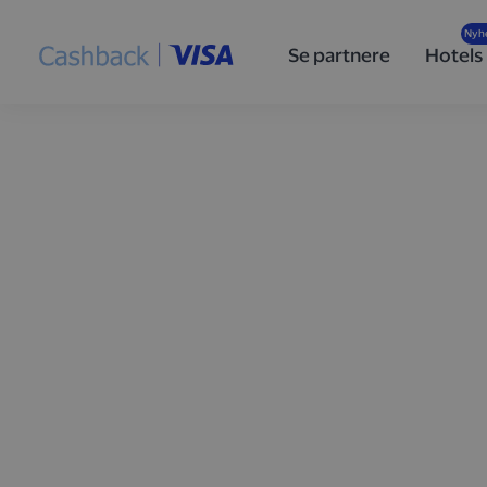
Se partnere
Hotels
Optjen cashback
handler med Vis
Tilmeld dig
Cashback i partnerskab med Visa
, så f