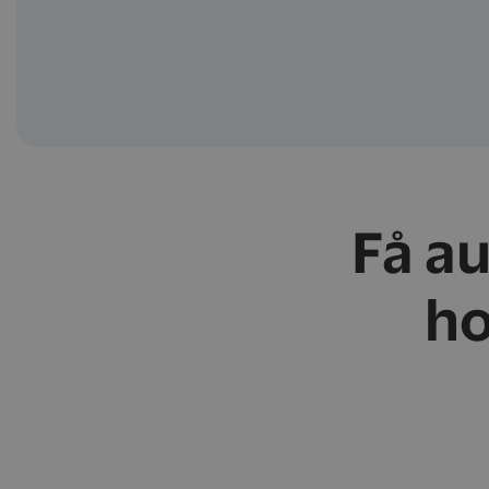
Få a
ho