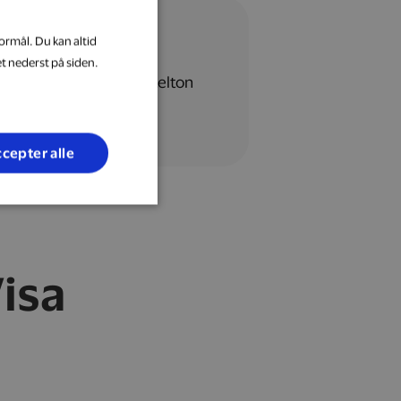
ormål. Du kan altid
et nederst på siden.
cepter alle
isa