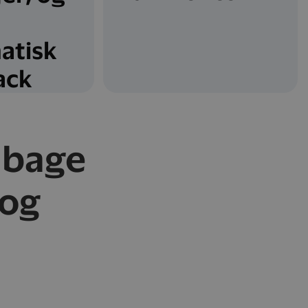
atisk
ack
lbage
 og