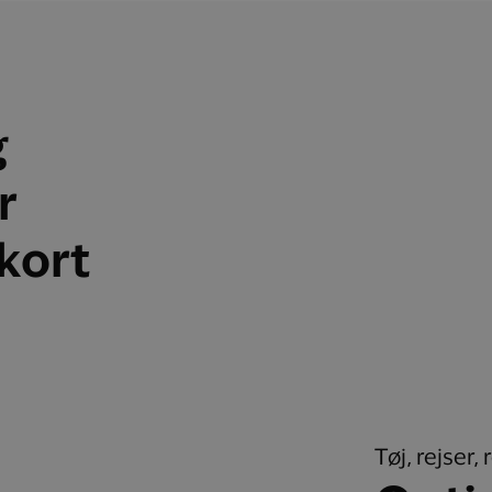
g
r
skort
Tøj, rejser