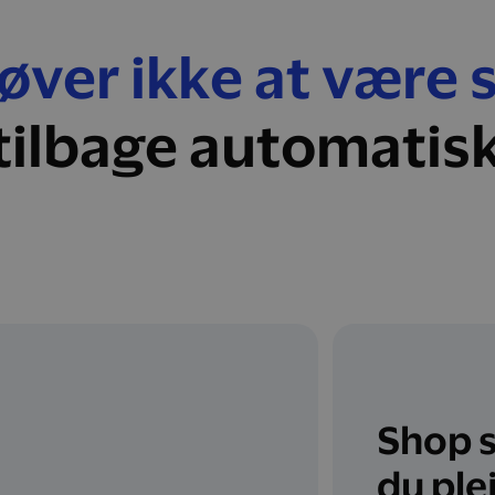
ver ikke at være 
tilbage automatis
Shop 
du ple