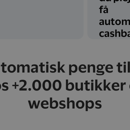
få
autom
cashb
utomatisk penge ti
s +2.000 butikker
webshops