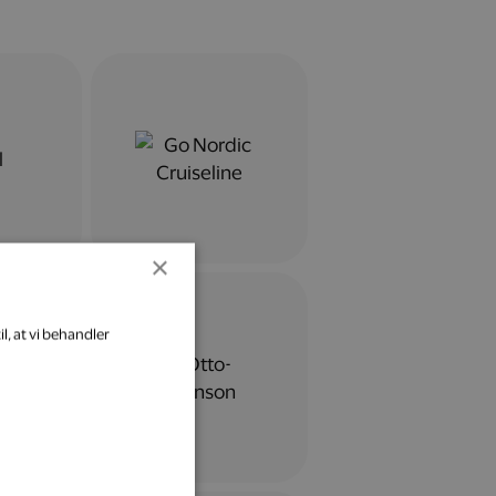
×
l, at vi behandler