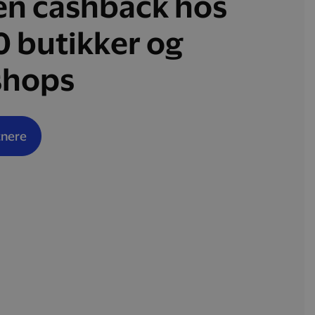
en cashback hos
0 butikker og
hops
tnere