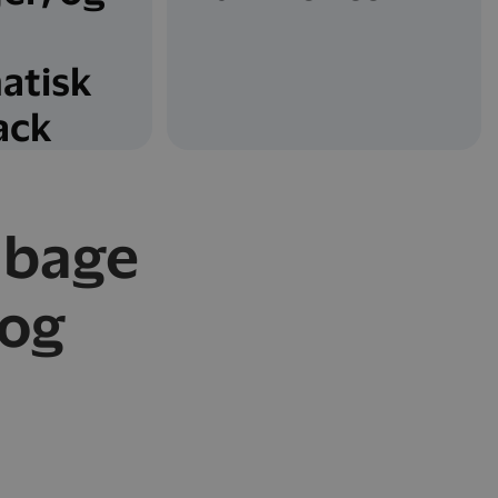
atisk
ack
lbage
 og