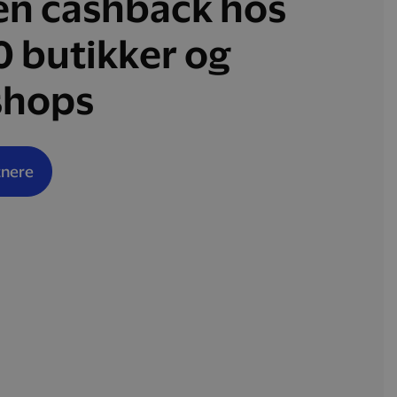
en cashback hos
0 butikker og
hops
tnere