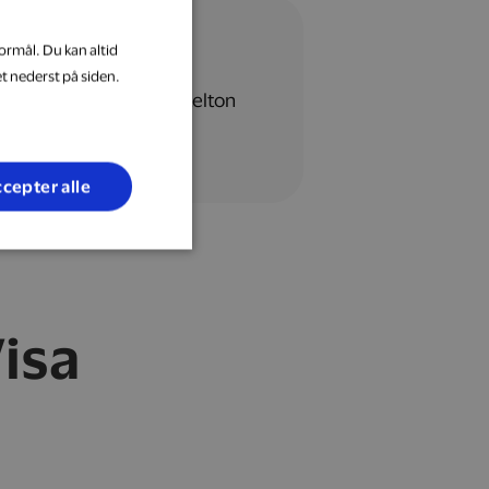
ormål. Du kan altid
et nederst på siden.
cepter alle
isa