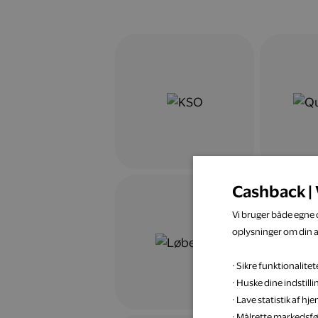
Cashback | 
Vi bruger både egne c
oplysninger om din 
· Sikre funktionalit
· Huske dine indstill
· Lave statistik af h
· Målrette markedsfø