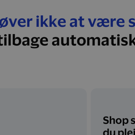
ver ikke at være 
tilbage automatis
Shop 
du ple