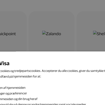
Visa
ookies og tredjepartscookies. Accepterer du alle cookies, giver du samtykke ti
adfærd på hjemmesiden for at:
eten af hjemmesiden
inger og præferencer
jemmesiden og din brug heraf
ring til dig på denne og andre hjemmesider samt sociale medier