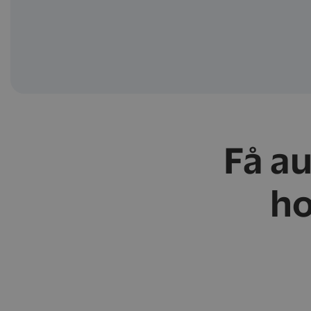
Få a
ho