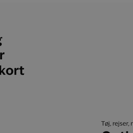
g
r
skort
Tøj, rejser