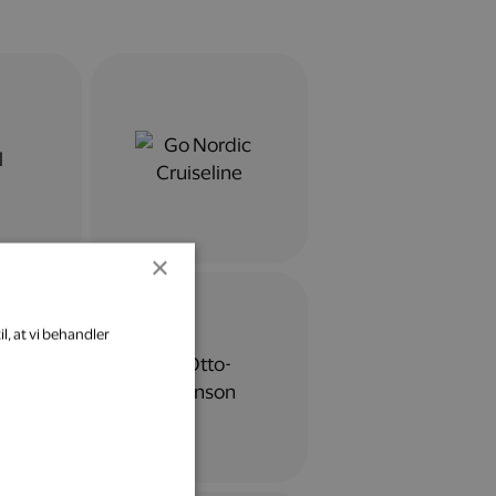
×
l, at vi behandler