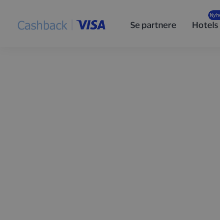
Se partnere
Hotels
Optjen cashback
handler med Vis
Tilmeld dig
Cashback i partnerskab med Visa
, så f