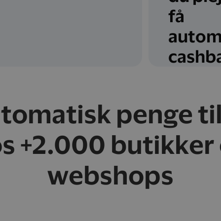
få
autom
cashb
utomatisk penge ti
s +2.000 butikker
webshops