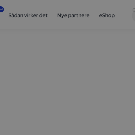
Sådan virker det
Nye partnere
eShop
, når du
a
år du automatisk