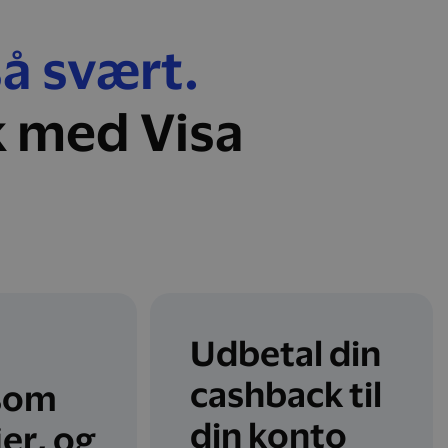
så svært.
k med Visa
Udbetal din
cashback til
som
din konto
jer, og