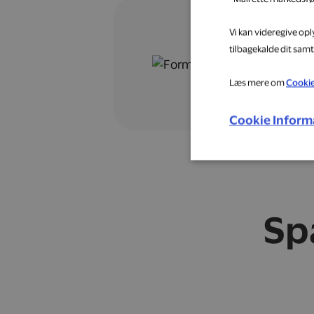
Vi kan videregive op
tilbagekalde dit samt
Læs mere om
Cooki
Cookie Inform
Sp