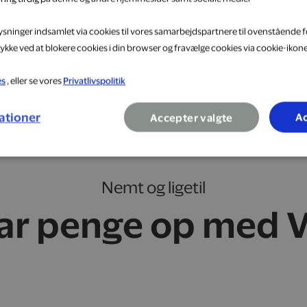
lysninger indsamlet via cookies til vores samarbejdspartnere til ovenstående f
ykke ved at blokere cookies i din browser og fravælge cookies via cookie-ikon
es
, eller se vores
Privatlivspolitik
ationer
Ac
Accepter valgte
Nemt og ligetil
ar penge op med V