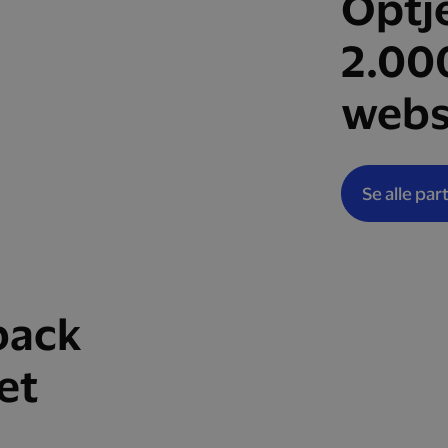
Optj
2.00
webs
Se alle par
back
et