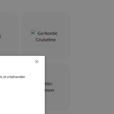
×
l, at vi behandler