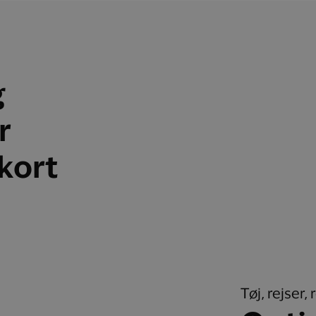
g
r
skort
Tøj, rejser