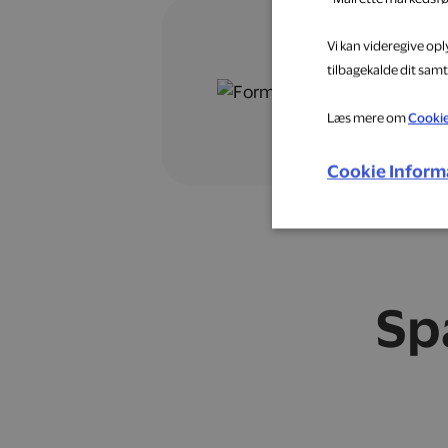
Vi kan videregive op
tilbagekalde dit samt
Læs mere om
Cooki
Cookie Inform
Sp