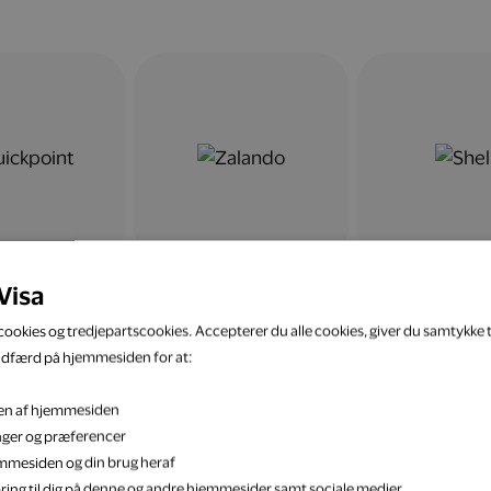
Visa
ookies og tredjepartscookies. Accepterer du alle cookies, giver du samtykke ti
adfærd på hjemmesiden for at:
eten af hjemmesiden
inger og præferencer
jemmesiden og din brug heraf
ring til dig på denne og andre hjemmesider samt sociale medier