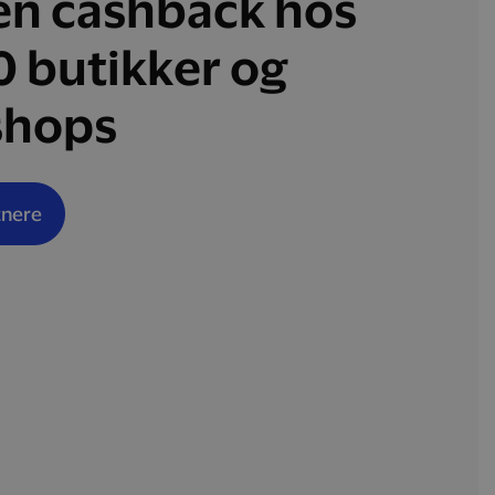
en cashback hos
0 butikker og
hops
tnere