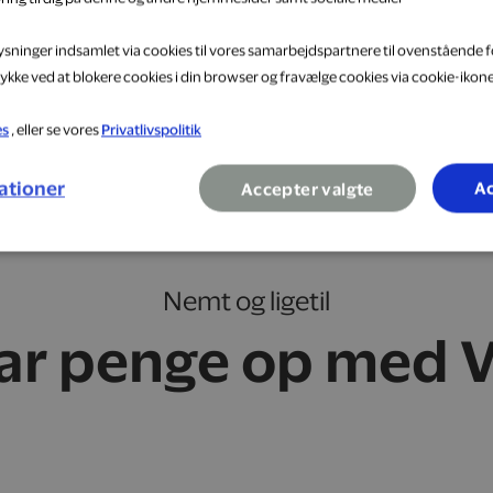
lysninger indsamlet via cookies til vores samarbejdspartnere til ovenstående f
ykke ved at blokere cookies i din browser og fravælge cookies via cookie-ikon
es
, eller se vores
Privatlivspolitik
ationer
Ac
Accepter valgte
Nemt og ligetil
ar penge op med V