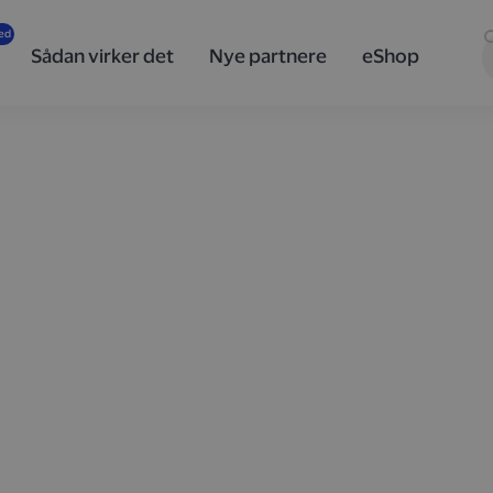
Sådan virker det
Nye partnere
eShop
, når du
a
år du automatisk