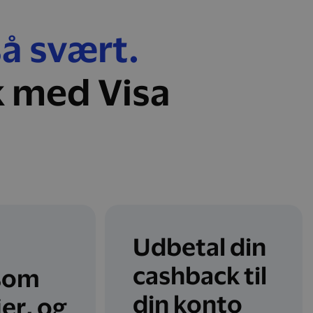
så svært.
k med Visa
Udbetal din
cashback til
som
din konto
jer, og