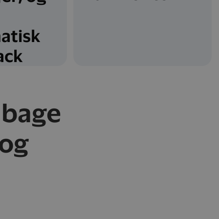
atisk
ack
lbage
 og