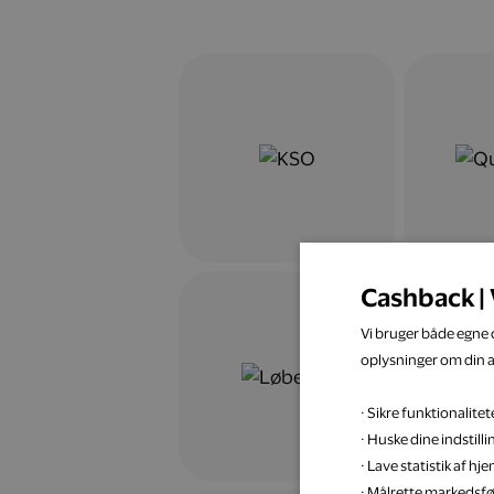
Cashback | 
Vi bruger både egne c
oplysninger om din 
· Sikre funktionalit
· Huske dine indstill
· Lave statistik af h
· Målrette markedsfø