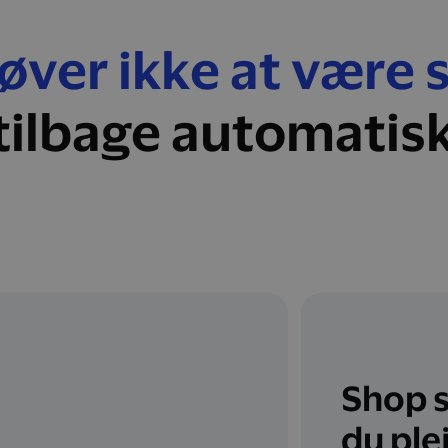
ver ikke at være 
tilbage automatis
Shop 
du ple