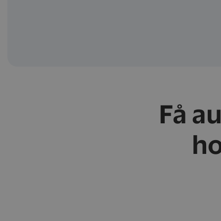
Få a
ho