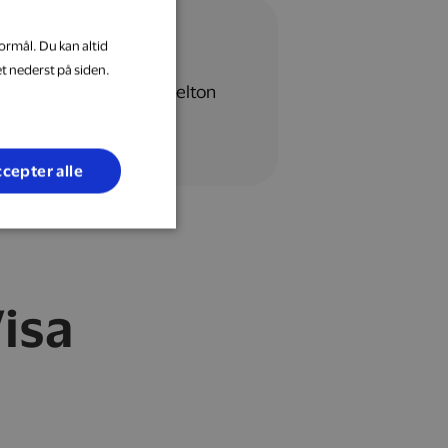
ormål. Du kan altid
et nederst på siden.
cepter alle
isa