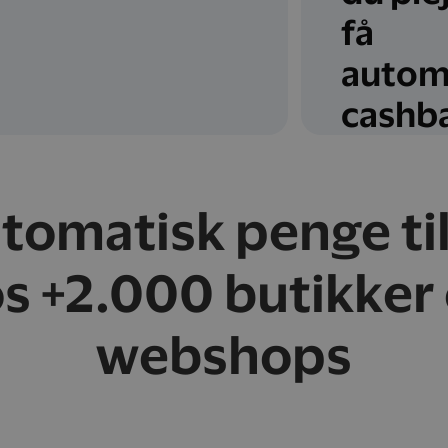
få
autom
cashb
utomatisk penge ti
s +2.000 butikker
webshops