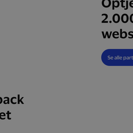
Optj
2.00
webs
Se alle par
back
et