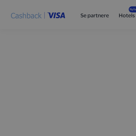
Se partnere
Hotels
Optjen cashback
handler med Vis
Tilmeld dig
Cashback i partnerskab med Visa
, så f