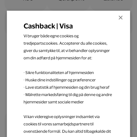
×
Cashback | Visa
Vi bruger både egne cookies og
tredjepartscookies. Accepterer du alle cookies,
giver du samtykke til, at vi behandler oplysninger
om din adfærd på hjemmesiden for at:
Nemt og ligetil
· Sikre funktionaliteten af hjemmesiden
Spar penge op med Visa
· Huske dine indstillinger og præferencer
· Lave statistik af hjemmesiden og din brug heraf
· Målrette markedsføring til dig på denne og andre
hjemmesider samt sociale medier
Vi kan videregive oplysninger indsamlet via
cookies til vores samarbejdspartnere til
Alle fordele samlet ét sted
ovenstående formål. Du kan altid tilbagekalde dit