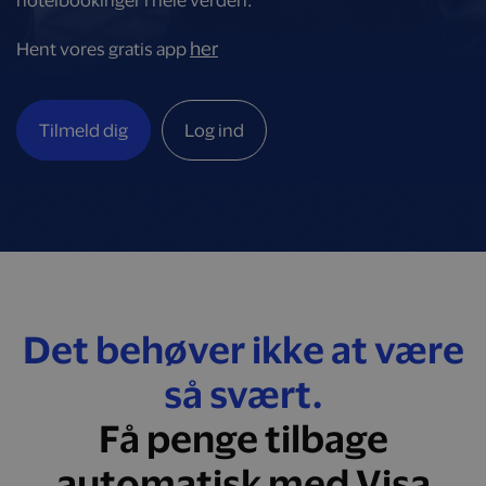
hotelbookinger i hele verden.
her
Hent vores gratis app
Tilmeld dig
Log ind
Det behøver ikke at være
så svært.
Få penge tilbage
automatisk med Visa