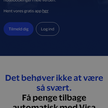
hotelbookinger i hele verden.
her
Hent vores gratis app
Tilmeld dig
Log ind
Det behøver ikke at være
så svært.
Få penge tilbage
automatisk med Visa