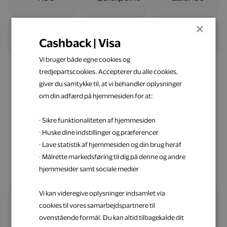
×
Cashback | Visa
Vi bruger både egne cookies og
tredjepartscookies. Accepterer du alle cookies,
giver du samtykke til, at vi behandler oplysninger
om din adfærd på hjemmesiden for at:
Nemt og ligetil
· Sikre funktionaliteten af hjemmesiden
Spar penge op med Visa
· Huske dine indstillinger og præferencer
· Lave statistik af hjemmesiden og din brug heraf
· Målrette markedsføring til dig på denne og andre
hjemmesider samt sociale medier
Vi kan videregive oplysninger indsamlet via
cookies til vores samarbejdspartnere til
Alle fordele samlet ét sted
ovenstående formål. Du kan altid tilbagekalde dit