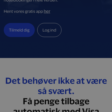
hotelbookinger i hele verden.
her
Hent vores gratis app
Tilmeld dig
Log ind
Det behøver ikke at være
så svært.
Få penge tilbage
automatisk med Visa