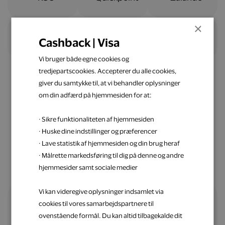
×
Cashback | Visa
Vi bruger både egne cookies og
tredjepartscookies. Accepterer du alle cookies,
giver du samtykke til, at vi behandler oplysninger
om din adfærd på hjemmesiden for at:
Nemt og ligetil
· Sikre funktionaliteten af hjemmesiden
Spar penge op med Visa
· Huske dine indstillinger og præferencer
· Lave statistik af hjemmesiden og din brug heraf
· Målrette markedsføring til dig på denne og andre
hjemmesider samt sociale medier
Vi kan videregive oplysninger indsamlet via
cookies til vores samarbejdspartnere til
Alle fordele samlet ét sted
ovenstående formål. Du kan altid tilbagekalde dit