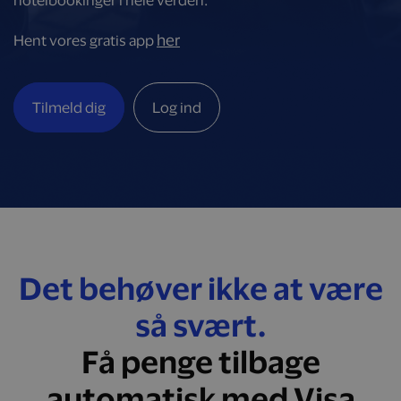
hotelbookinger i hele verden.
her
Hent vores gratis app
Tilmeld dig
Log ind
Det behøver ikke at være
så svært.
Få penge tilbage
automatisk med Visa