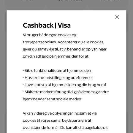
×
Cashback | Visa
Vi bruger både egne cookies og
tredjepartscookies. Accepterer du alle cookies,
giver du samtykke til, at vi behandler oplysninger
om din adfærd på hjemmesiden for at:
Nemt og ligetil
· Sikre funktionaliteten af hjemmesiden
Spar penge op med Visa
· Huske dine indstillinger og præferencer
· Lave statistik af hjemmesiden og din brug heraf
· Målrette markedsføring til dig på denne og andre
hjemmesider samt sociale medier
Vi kan videregive oplysninger indsamlet via
cookies til vores samarbejdspartnere til
Alle fordele samlet ét sted
ovenstående formål. Du kan altid tilbagekalde dit