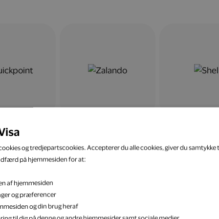
Visa
ookies og tredjepartscookies. Accepterer du alle cookies, giver du samtykke ti
adfærd på hjemmesiden for at:
eten af hjemmesiden
inger og præferencer
jemmesiden og din brug heraf
ring til dig på denne og andre hjemmesider samt sociale medier