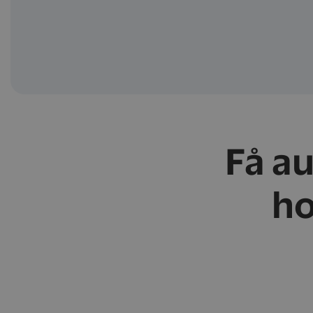
Få a
ho