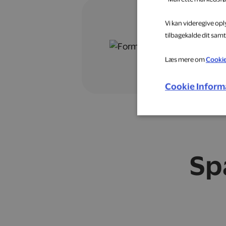
Vi kan videregive op
tilbagekalde dit samt
Læs mere om
Cooki
Cookie Inform
Sp