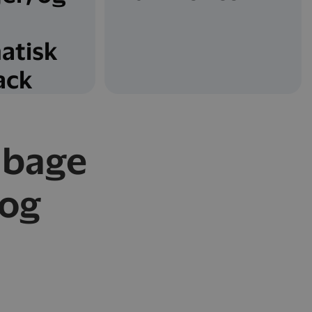
atisk
ack
lbage
 og