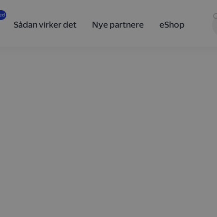
Sådan virker det
Nye partnere
eShop
, når du
a
år du automatisk