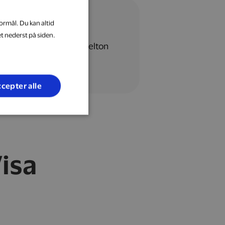
ormål. Du kan altid
et nederst på siden.
cepter alle
isa