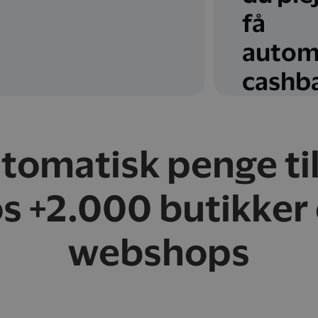
få
autom
cashb
utomatisk penge ti
s +2.000 butikker
webshops