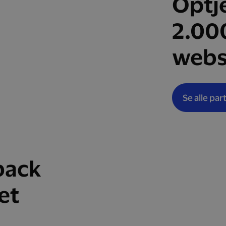
Optj
2.00
webs
Se alle par
back
et