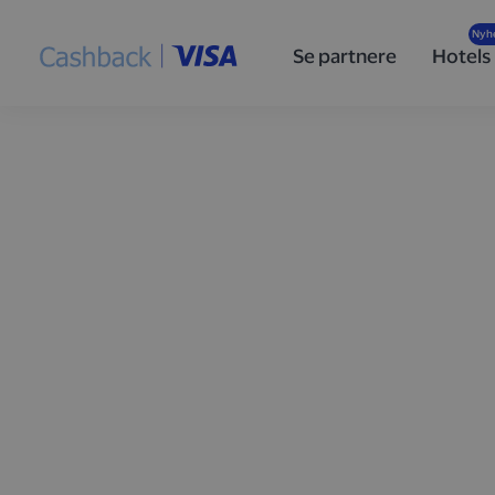
Se partnere
Hotels
Optjen cashback
handler med Vis
Tilmeld dig
Cashback i partnerskab med Visa
, så f