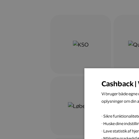
Cashback | 
Vi bruger både egne c
oplysninger om din 
· Sikre funktionalit
· Huske dine indstill
· Lave statistik af h
· Målrette markedsfø