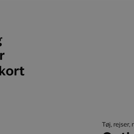
g
r
skort
Tøj, rejser