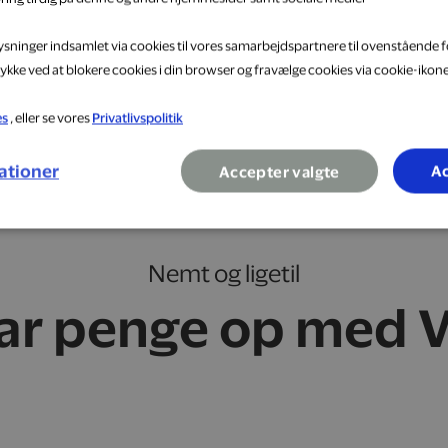
lysninger indsamlet via cookies til vores samarbejdspartnere til ovenstående f
ykke ved at blokere cookies i din browser og fravælge cookies via cookie-ikon
es
, eller se vores
Privatlivspolitik
ationer
Ac
Accepter valgte
Nemt og ligetil
ar penge op med V