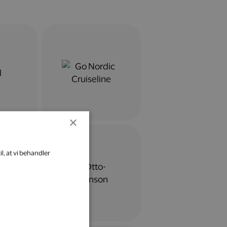
×
l, at vi behandler