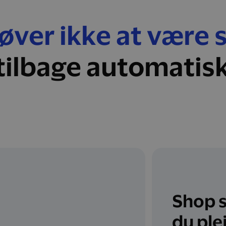
ver ikke at være 
tilbage automatis
Shop 
du ple