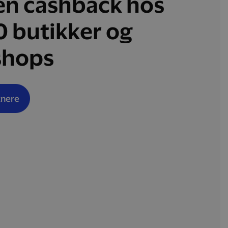
en cashback hos
0 butikker og
hops
tnere