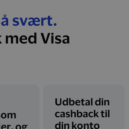
så svært.
k med Visa
Udbetal din
cashback til
som
din konto
jer, og