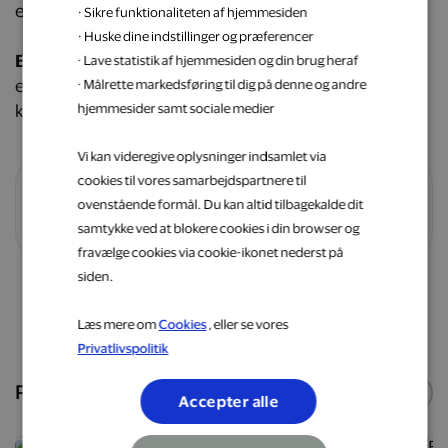
efter den gratis prøveperiode.
· Sikre funktionaliteten af hjemmesiden
· Huske dine indstillinger og præferencer
Bemærk venligst:
Denne kampagne kan kun bruges
· Lave statistik af hjemmesiden og din brug heraf
en gang pr. medlem og gælder kun nye danske
· Målrette markedsføring til dig på denne og andre
kunder.
hjemmesider samt sociale medier
Vi kan videregive oplysninger indsamlet via
cookies til vores samarbejdspartnere til
ovenstående formål. Du kan altid tilbagekalde dit
Vilkår og betingelser
samtykke ved at blokere cookies i din browser og
fravælge cookies via cookie-ikonet nederst på
siden.
Shop nu
Læs mere om
Cookies
, eller se vores
Privatlivspolitik
Populære webshops
Se flere
Accepter alle