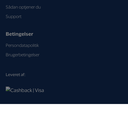
Sådan optjener du
Support
Betingelser
Persondatapolitik
Brugerbetingelser
Leveret af:
Loyalty Key A/S
Dampfærgevej 21
2100 København Ø
Danmark