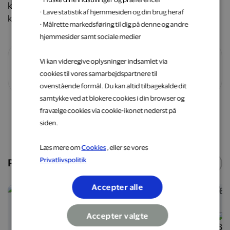
kundetilfredshed og et stort udvalg af
· Lave statistik af hjemmesiden og din brug heraf
kvalitetsmaterialer såsom velour, hør og uld.
· Målrette markedsføring til dig på denne og andre
hjemmesider samt sociale medier
Vi kan videregive oplysninger indsamlet via
Vilkår og betingelser
cookies til vores samarbejdspartnere til
ovenstående formål. Du kan altid tilbagekalde dit
samtykke ved at blokere cookies i din browser og
fravælge cookies via cookie-ikonet nederst på
Shop nu
siden.
Læs mere om
Cookies
, eller se vores
Privatlivspolitik
Populære webshops
Se flere
Accepter alle
5 %
6 %
Accepter valgte