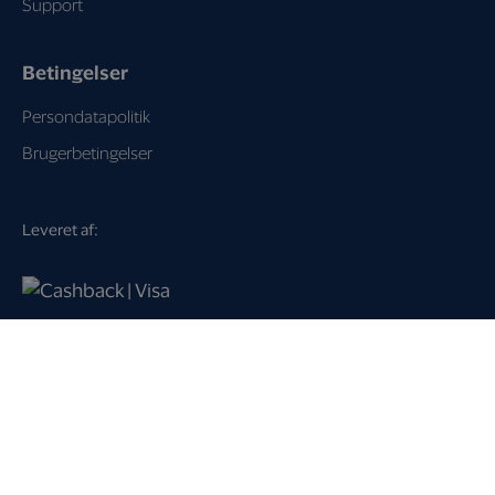
Support
Betingelser
Persondatapolitik
Brugerbetingelser
Leveret af:
Loyalty Key A/S
Dampfærgevej 21
2100 København Ø
Danmark