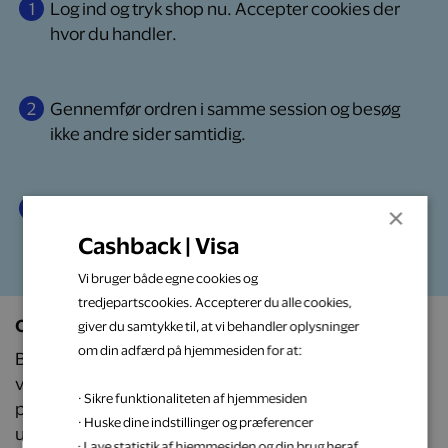
1
Log ind og tryk shop nu.
Accepter cookies der
hvor du handler.
2
Gennemfør ordren
i samme session og besøg
ikke andre sider samtidig.
3
Købet registreres
automatisk, som også
×
bekræftes på din e-mail.
Cashback | Visa
Vi bruger både egne cookies og
tredjepartscookies. Accepterer du alle cookies,
Om Bottle Hero
giver du samtykke til, at vi behandler oplysninger
om din adfærd på hjemmesiden for at:
Bottle Hero er en online markedsplads for premium
vine, spiritus og craft-øl, der samler eksklusive
· Sikre funktionaliteten af hjemmesiden
produkter fra specialbutikker og sommelierer i ét
· Huske dine indstillinger og præferencer
univers.
· Lave statistik af hjemmesiden og din brug heraf