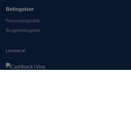
Betingelser
Persondatapolitik
Brugerbetingelser
Leveret af:
Loyalty Key A/S
Dampfærgevej 21
2100 København Ø
Danmark