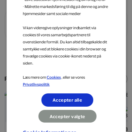
· Målrette markedsføring til dig på denne og andre
hjemmesider samt sociale medier
Vilkår og betingelser
Vi kan videregive oplysninger indsamlet via
cookies til vores samarbejdspartnere til
ovenstående formål. Du kan altid tilbagekalde dit
samtykke ved at blokere cookies i din browser og
Shop nu
fravælge cookies via cookie-ikonet nederst på
siden.
Læs mere om
Cookies
, eller se vores
Populære webshops
Se flere
Privatlivspolitik
5 %
6 %
Accepter alle
Accepter valgte
Matas
Hotels.com
Ba