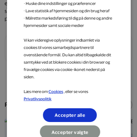
elegance. Perfekt til alt fra yoga og eventyr til
· Huske dine indstillinger og præferencer
strandlivet – altid med fokus på at gøre en forskel for
· Lave statistik af hjemmesiden og din brug heraf
planeten.
· Målrette markedsføring til dig på denne og andre
hjemmesider samt sociale medier
Vi kan videregive oplysninger indsamlet via
cookies til vores samarbejdspartnere til
Vilkår og betingelser
ovenstående formål. Du kan altid tilbagekalde dit
samtykke ved at blokere cookies i din browser og
fravælge cookies via cookie-ikonet nederst på
siden.
Shop nu
Læs mere om
Cookies
, eller se vores
Privatlivspolitik
Populære webshops
Se flere
Accepter alle
5 %
6 %
Accepter valgte