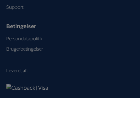
Support
Betingelser
Persondatapolitik
Brugerbetingelser
Leveret af:
Loyalty Key A/S
Dampfærgevej 21
2100 København Ø
Danmark