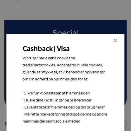
Special
×
Cashback | Visa
Spar op til 50 % på din næste spiseoplevelse
blandt nøje udvalgte restauranter
Vi bruger både egne cookies og
tredjepartscookies. Accepterer du alle cookies,
giver du samtykke til, at vi behandler oplysninger
Shop nu
om din adfærd på hjemmesiden for at:
· Sikre funktionaliteten af hjemmesiden
· Huske dine indstillinger og præferencer
· Lave statistik af hjemmesiden og din brug heraf
· Målrette markedsføring til dig på denne og andre
hjemmesider samt sociale medier
Nye webshops
Se flere