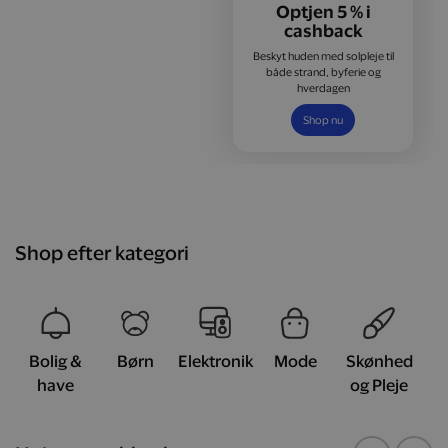
Optjen 5 % i
cashback
Beskyt huden med solpleje til
både strand, byferie og
hverdagen
Shop nu
Shop efter kategori
Bolig &
Børn
Elektronik
Mode
Skønhed
have
og Pleje