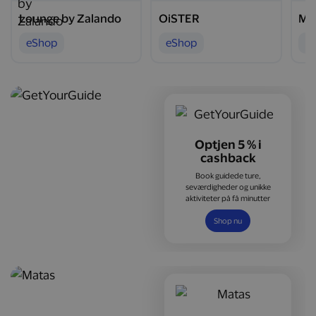
Lounge by Zalando
OiSTER
Mo
eShop
eShop
e
Optjen 5 % i
cashback
Book guidede ture,
seværdigheder og unikke
aktiviteter på få minutter
Shop nu