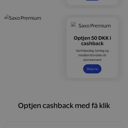
Optjen 50 DKK i
cashback
Saml læsning, lytning og
medlemsfordele i ét
abonnement
Shop nu
Optjen cashback med få klik