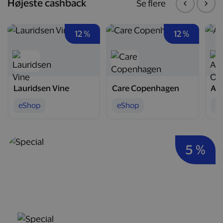
Højeste cashback
Se flere
12 %
12 %
Lauridsen Vine
Care Copenhagen
Arc
eShop
eShop
e
5 %