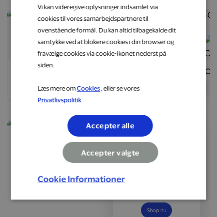
Vi kan videregive oplysninger indsamlet via
75 DKK
8 %
cookies til vores samarbejdspartnere til
ovenstående formål. Du kan altid tilbagekalde dit
samtykke ved at blokere cookies i din browser og
fravælge cookies via cookie-ikonet nederst på
siden.
Swapfiets
Jørgsholm
Ca
eShop
eShop
e
Læs mere om
Cookies
, eller se vores
Privatlivspolitik
Accepter alle
Accepter valgte
Optjen 6 % i
cashback
Cookie Informationer
Book alt fra spontane
weekendophold til længe
ventede ferier
Shop nu