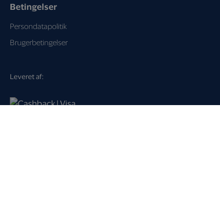
Betingelser
Persondatapolitik
Brugerbetingelser
Leveret af:
Loyalty Key A/S
Dampfærgevej 21
2100 København Ø
Danmark