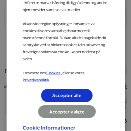
· Målrette markedsføring til dig på denne og andre
hjemmesider samt sociale medier
Vilkår og betingelser
Vi kan videregive oplysninger indsamlet via
cookies til vores samarbejdspartnere til
ovenstående formål. Du kan altid tilbagekalde dit
samtykke ved at blokere cookies i din browser og
Shop nu
fravælge cookies via cookie-ikonet nederst på
siden.
Populære webshops
Se flere
Læs mere om
Cookies
, eller se vores
Privatlivspolitik
5 %
6 %
Accepter alle
Accepter valgte
Matas
Hotels.com
Ba
Cookie Informationer
eShop
eShop
e