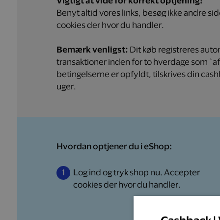
Vigtigt at vide for korrekt optjening!
Benyt altid vores links, besøg ikke andre si
cookies der hvor du handler.
Bemærk venligst:
Dit køb registreres aut
transaktioner inden for to hverdage som `a
betingelserne er opfyldt, tilskrives din cashb
uger.
Hvordan optjener du i eShop:
1
Log ind og tryk shop nu.
Accepter
cookies der hvor du handler.
Cashback | 