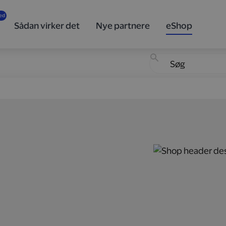
Sådan virker det
Nye partnere
eShop