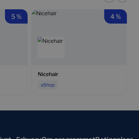
5 %
4 %
Nicehair
eShop