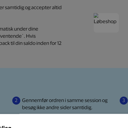
der samtidig og accepter altid
omatisk under dine
fventende`. Hvis
ack til din saldo inden for 12
2
Gennemfør ordren
i samme session og
3
besøg ikke andre sider samtidig.
Visa