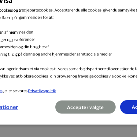
ookies og tredjepartscookies. Accepterer du alle cookies, giver du samtykke ti
adfærd på hjemmesiden for at:
ne løbeunivers, der bygger på en enorm passion for løb o
eten af hjemmesiden
n er et nøgleord for hele vores forretning, og du vil opleve,
inger og præferencer
ger. Sammen løber og vokser vi nemlig hurtigere. Løbeshop 
jemmesiden og din brug heraf
ring til dig på denne og andre hjemmesider samt sociale medier
lysninger indsamlet via cookies til vores samarbejdspartnere til ovenstående f
ykke ved at blokere cookies i din browser og fravælge cookies via cookie-ikon
lser
es
, eller se vores
Privatlivspolitik
ationer
Ac
Accepter valgte
Shop nu