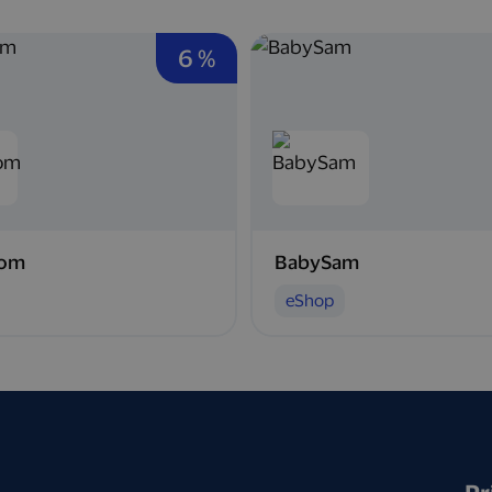
6 %
com
BabySam
eShop