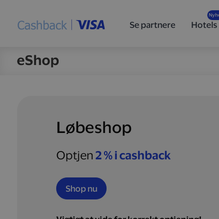
Se partnere
Hotels
Løbeshop
Optjen
2 % i cashback
Shop nu