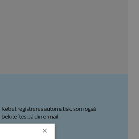
Købet registreres
automatisk, som også
bekræftes på din e-mail.
×