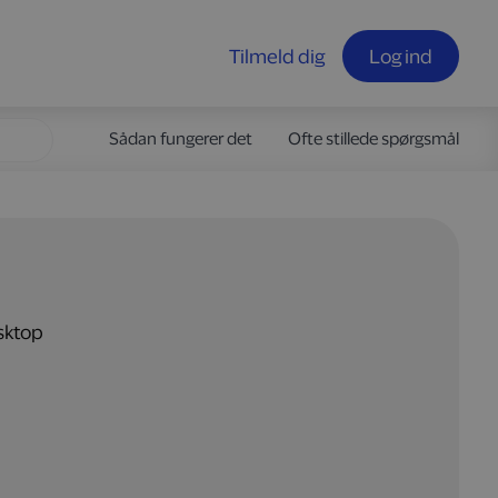
Tilmeld dig
Log ind
Sådan fungerer det
Ofte stillede spørgsmål