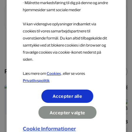
· Målrette markedsføring til dig på denne og andre
hjemmesider samt sociale medier
Vilkår og betingelser
Vi kan videregive oplysninger indsamlet via
cookies til vores samarbejdspartnere til
ovenstående formål. Du kan altid tilbagekalde dit
samtykke ved at blokere cookies i din browser og
Shop nu
fravælge cookies via cookie-ikonet nederst på
siden.
Populære webshops
Se flere
Læs mere om
Cookies
, eller se vores
Privatlivspolitik
5 %
6 %
Accepter alle
Accepter valgte
Matas
Hotels.com
Ba
Cookie Informationer
eShop
eShop
e