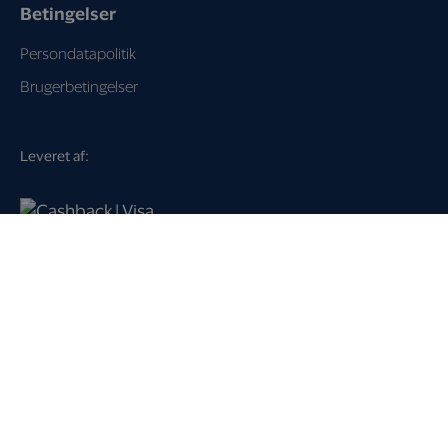
Betingelser
Persondatapolitik
Brugerbetingelser
Leveret af:
Loyalty Key A/S
Dampfærgevej 21
2100 København Ø
Danmark