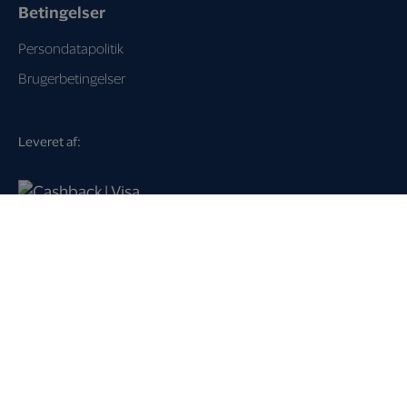
Betingelser
Persondatapolitik
Brugerbetingelser
Leveret af:
Loyalty Key A/S
Dampfærgevej 21
2100 København Ø
Danmark