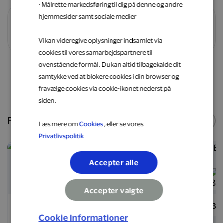
· Målrette markedsføring til dig på denne og andre
hjemmesider samt sociale medier
Vilkår og betingelser
Vi kan videregive oplysninger indsamlet via
cookies til vores samarbejdspartnere til
ovenstående formål. Du kan altid tilbagekalde dit
samtykke ved at blokere cookies i din browser og
Shop nu
fravælge cookies via cookie-ikonet nederst på
siden.
Populære webshops
Se flere
Læs mere om
Cookies
, eller se vores
Privatlivspolitik
5 %
6 %
Accepter alle
Accepter valgte
Matas
Hotels.com
Ba
Cookie Informationer
eShop
eShop
e