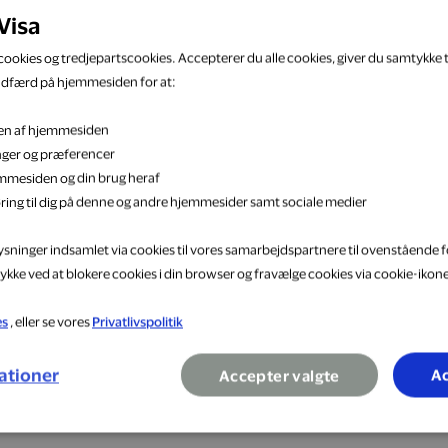
Visa
ookies og tredjepartscookies. Accepterer du alle cookies, giver du samtykke ti
du LED belysning i høj kvalitet til markedets bedste priser
adfærd på hjemmesiden for at:
ge alternativer hvor der ikke er gået på kompromis med kva
eten af hjemmesiden
over 499.- og høj topscore på Trustpilot. Find inspiration til
inger og præferencer
 bryggers, gang, soveværelse, kontor, udendørs samt erhv
jemmesiden og din brug heraf
il loftet, lækre LED lamper til indendørs, lysskinne løsni
ring til dig på denne og andre hjemmesider samt sociale medier
lysninger indsamlet via cookies til vores samarbejdspartnere til ovenstående f
ykke ved at blokere cookies i din browser og fravælge cookies via cookie-ikon
lser
es
, eller se vores
Privatlivspolitik
ationer
Ac
Accepter valgte
Shop nu