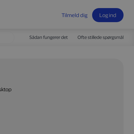
Tilmeld dig
Log ind
Sådan fungerer det
Ofte stillede spørgsmål