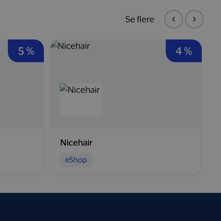
Se flere
5 %
4 %
Nicehair
eShop