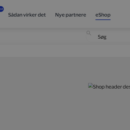
Sådan virker det
Nye partnere
eShop