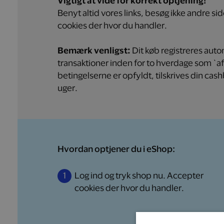
Vigtigt at vide for korrekt optjening!
Benyt altid vores links, besøg ikke andre si
cookies der hvor du handler.
Bemærk venligst:
Dit køb registreres aut
transaktioner inden for to hverdage som `a
betingelserne er opfyldt, tilskrives din cashb
uger.
Hvordan optjener du i eShop:
1
Log ind og tryk shop nu.
Accepter
cookies der hvor du handler.