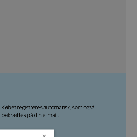
Købet registreres
automatisk, som også
bekræftes på din e-mail.
×