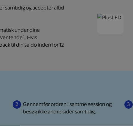
der samtidig og accepter altid
omatisk under dine
fventende`. Hvis
ack til din saldo inden for 12
2
Gennemfør ordren
i samme session og
3
besøg ikke andre sider samtidig.