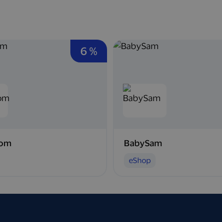
6 %
com
BabySam
eShop