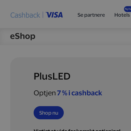
Se partnere
Hotels
PlusLED
Optjen
7 % i cashback
Shop nu