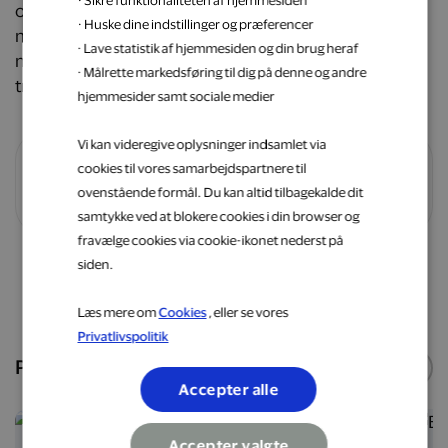
over 250.000 tilfredse kunder tilbyder de produkter
· Huske dine indstillinger og præferencer
med gennemtænkte detaljer som kølende bambus
· Lave statistik af hjemmesiden og din brug heraf
materialer og 33‑dages søvngaranti for optimal
· Målrette markedsføring til dig på denne og andre
tryghed ved køb.
hjemmesider samt sociale medier
Vi kan videregive oplysninger indsamlet via
cookies til vores samarbejdspartnere til
Vilkår og betingelser
ovenstående formål. Du kan altid tilbagekalde dit
samtykke ved at blokere cookies i din browser og
fravælge cookies via cookie-ikonet nederst på
siden.
Shop nu
Læs mere om
Cookies
, eller se vores
Privatlivspolitik
Populære webshops
Se flere
Accepter alle
5 %
6 %
Accepter valgte