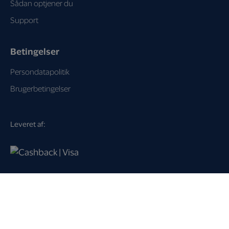
Sådan optjener du
Support
Betingelser
Persondatapolitik
Brugerbetingelser
Leveret af:
Loyalty Key A/S
Dampfærgevej 21
2100 København Ø
Danmark