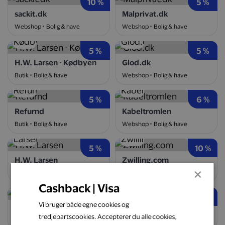
10 %
5 %
sackit.dk
Malprivat.dk
Webshop
Bolig & have
Webshop
Bolig & have
5 %
5 %
H.W. Larsen - Kødbyen
Glod.dk
Butik
Bolig & have
Webshop
Bolig & have
5 %
6 %
Refurnd
Kabeltromlen
Butik
Bolig & have
Webshop
Bolig & have
5 %
10 %
H.W. Larsen
Zwilling.com
×
Webshop
Bolig & have
Webshop
Bolig & have
Cashback | Visa
10 %
5 %
Vi bruger både egne cookies og
Arebos.dk
Symaskinetorvet.dk
tredjepartscookies. Accepterer du alle cookies,
Webshop
Bolig & have
Webshop
Bolig & have