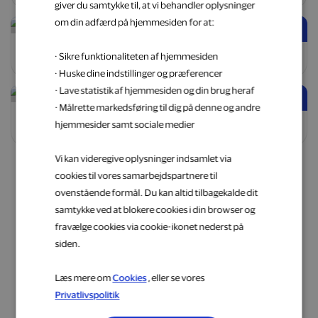
giver du samtykke til, at vi behandler oplysninger
om din adfærd på hjemmesiden for at:
11 %
5 %
Blossholm.dk
Tetogi.com
· Sikre funktionaliteten af hjemmesiden
Webshop
Bolig & have
Webshop
Bolig & have
· Huske dine indstillinger og præferencer
· Lave statistik af hjemmesiden og din brug heraf
5 %
5 %
· Målrette markedsføring til dig på denne og andre
Bad & Stil
H.W. Larsen - Brøndby
hjemmesider samt sociale medier
Butik
Bolig & have
Butik
Bolig & have
Vi kan videregive oplysninger indsamlet via
cookies til vores samarbejdspartnere til
Se flere
ovenstående formål. Du kan altid tilbagekalde dit
samtykke ved at blokere cookies i din browser og
fravælge cookies via cookie-ikonet nederst på
siden.
Læs mere om
Cookies
, eller se vores
Privatlivspolitik