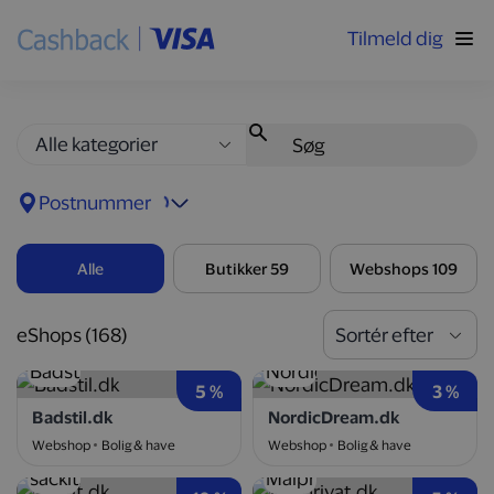
Tilmeld dig
Postnummer
Alle
Butikker 59
Webshops 109
eShops
(168)
5 %
3 %
Badstil.dk
NordicDream.dk
Webshop
Bolig & have
Webshop
Bolig & have