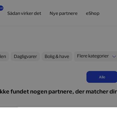
Sådan virker det
Nye partnere
eShop
Flere kategorier
ilen
Dagligvarer
Bolig & have
Alle
ikke fundet nogen partnere, der matcher di