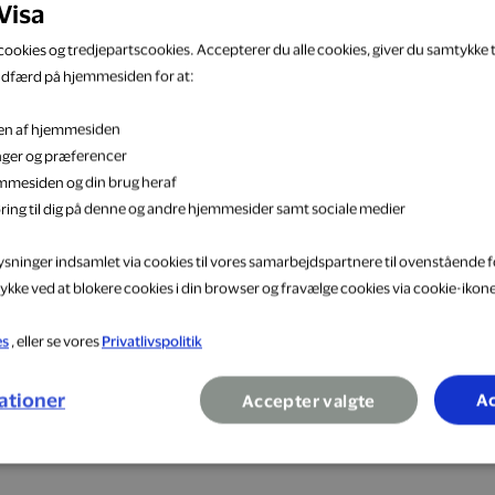
Visa
ookies og tredjepartscookies. Accepterer du alle cookies, giver du samtykke ti
adfærd på hjemmesiden for at:
eten af hjemmesiden
inger og præferencer
jemmesiden og din brug heraf
ring til dig på denne og andre hjemmesider samt sociale medier
lysninger indsamlet via cookies til vores samarbejdspartnere til ovenstående f
ykke ved at blokere cookies i din browser og fravælge cookies via cookie-ikon
es
, eller se vores
Privatlivspolitik
ationer
Ac
Accepter valgte