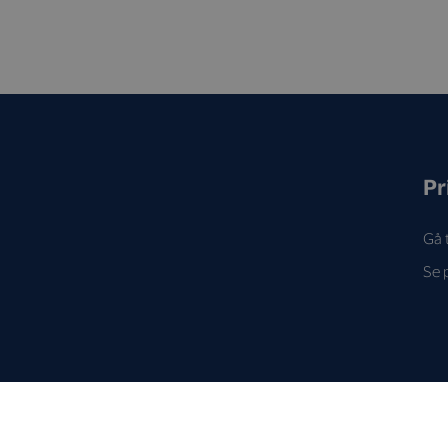
Pr
Gå t
Se 