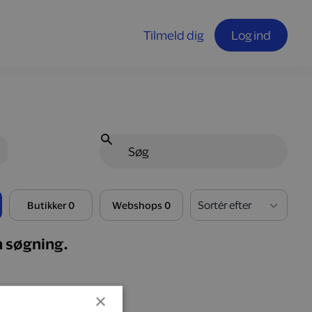
Tilmeld dig
Log ind
Butikker 0
Webshops 0
n søgning.
×