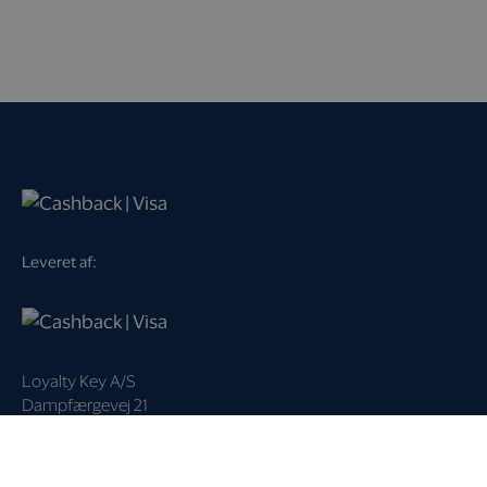
Leveret af:
Loyalty Key A/S
Dampfærgevej 21
2100 København Ø
Danmark