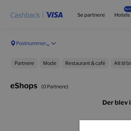
Se partnere
Hotels
Postnummer
Partnere
Mode
Restaurant & café
Alt til b
eShops
(0 Partnere)
Der blev 