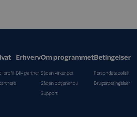
ivat
Erhverv
Om programmet
Betingelser
il profil
Bliv partner
Sådan virker det
Persondatapolitik
partnere
Sådan optjener du
Brugerbetingelser
Support