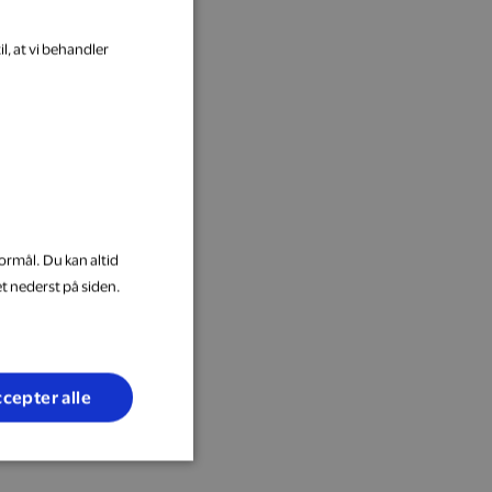
l, at vi behandler
ormål. Du kan altid
et nederst på siden.
cepter alle