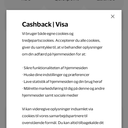
×
Cashback | Visa
Vi bruger både egne cookies og
tredjepartscookies. Accepterer du alle cookies,
giver du samtykke til, at vi behandler oplysninger
om din adfærd på hjemmesiden for at:
Nemt og ligetil
· Sikre funktionaliteten af hjemmesiden
Spar penge op med Visa
· Huske dine indstillinger og præferencer
· Lave statistik af hjemmesiden og din brug heraf
· Målrette markedsføring til dig på denne og andre
hjemmesider samt sociale medier
Vi kan videregive oplysninger indsamlet via
cookies til vores samarbejdspartnere til
Alle fordele samlet ét sted
ovenstående formål. Du kan altid tilbagekalde dit