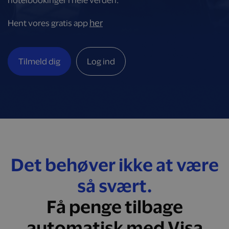
hotelbookinger i hele verden.
her
Hent vores gratis app
Tilmeld dig
Log ind
Det behøver ikke at være
så svært.
Få penge tilbage
automatisk med Visa