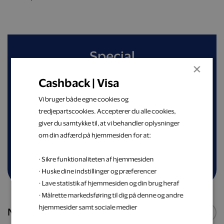
Special
×
Cashback | Visa
Spar op til 50 % på din næste spiseoplevelse
blandt nøje udvalgte restauranter
Vi bruger både egne cookies og
tredjepartscookies. Accepterer du alle cookies,
giver du samtykke til, at vi behandler oplysninger
Shop nu
om din adfærd på hjemmesiden for at:
· Sikre funktionaliteten af hjemmesiden
· Huske dine indstillinger og præferencer
· Lave statistik af hjemmesiden og din brug heraf
· Målrette markedsføring til dig på denne og andre
hjemmesider samt sociale medier
Nye webshops
Se flere