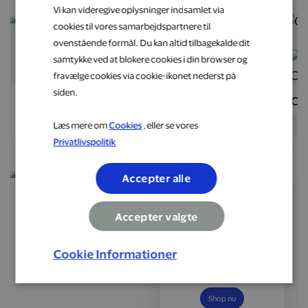
Vi kan videregive oplysninger indsamlet via
75 DKK
8 %
cookies til vores samarbejdspartnere til
ovenstående formål. Du kan altid tilbagekalde dit
samtykke ved at blokere cookies i din browser og
fravælge cookies via cookie-ikonet nederst på
siden.
Swapfiets
Jørgsholm
Ca
eShop
eShop
e
Læs mere om
Cookies
, eller se vores
Privatlivspolitik
Accepter alle
Accepter valgte
Optjen 6 % i
cashback
Cookie Informationer
Book alt fra spontane
weekendophold til længe
ventede ferier
Shop nu