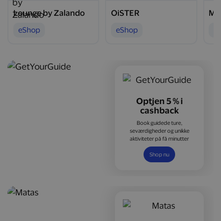
Lounge by Zalando
OiSTER
Ma
eShop
eShop
e
Optjen 5 % i
cashback
Book guidede ture,
seværdigheder og unikke
aktiviteter på få minutter
Shop nu