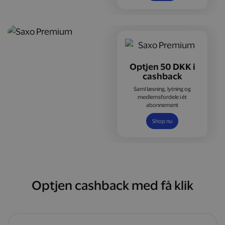
Optjen 50 DKK i
cashback
Saml læsning, lytning og
medlemsfordele i ét
abonnement
Shop nu
Optjen cashback med få klik