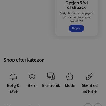
Optjen 5 % i
cashback
Beskyt huden med solpleje til
både strand, byferie og
hverdagen
Shop nu
Shop efter kategori
Bolig &
Børn
Elektronik
Mode
Skønhed
have
og Pleje