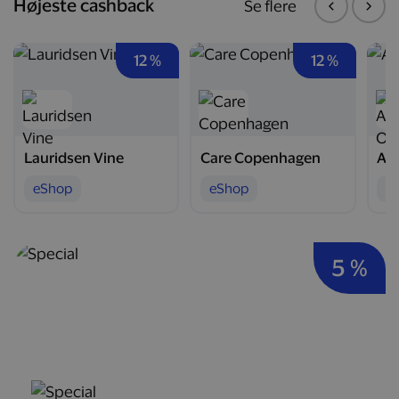
Højeste cashback
Se flere
12 %
12 %
Lauridsen Vine
Care Copenhagen
Arc
eShop
eShop
e
5 %