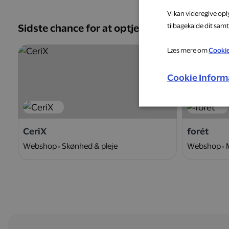
Vi kan videregive op
tilbagekalde dit samt
Sidste chance for at optjene
Læs mere om
Cooki
5 %
Cookie Inform
CeriX
forét
Webshop
Skønhed & pleje
Webshop