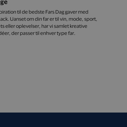
age
spiration til de bedste Fars Dag gaver med
ck. Uanset om din far er til vin, mode, sport,
s eller oplevelser, har vi samlet kreative
éer, der passer til enhver type far.