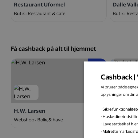
Restaurant Uformel
Dalle Vall
Butik
Restaurant & café
Butik
Resta
Få cashback på alt til hjemmet
5 %
Cashback | 
Vi bruger både egne c
oplysninger om din 
· Sikre funktionalit
H.W. Larsen
Badstil.d
· Huske dine indstill
Webshop
Bolig & have
Webshop
· Lave statistik af h
· Målrette markedsfø