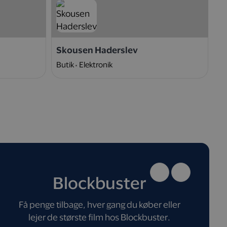
Skousen Haderslev
N
Butik
Elektronik
W
Blockbuster
Få penge tilbage, hver gang du køber eller
lejer de største film hos Blockbuster.