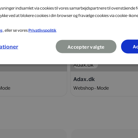
lysninger indsamlet via cookies til vores samarbejdspartnere til ovenstående f
ykke ved at blokere cookies i din browser og fravælge cookies via cookie-ikon
es
, eller se vores
Privatlivspolitik
10 %
ationer
Ac
Accepter valgte
Adax.dk
Mode
Webshop
Mode