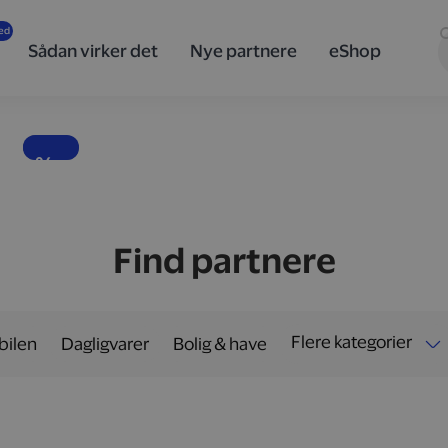
innovativ
teknologi
Sådan virker det
Nye partnere
eShop
og design
fra Sony
Banebrydende lyd, skarpe billeder og teknologi i særklasse.
10 %
Find partnere
Flere kategorier
 bilen
Dagligvarer
Bolig & have