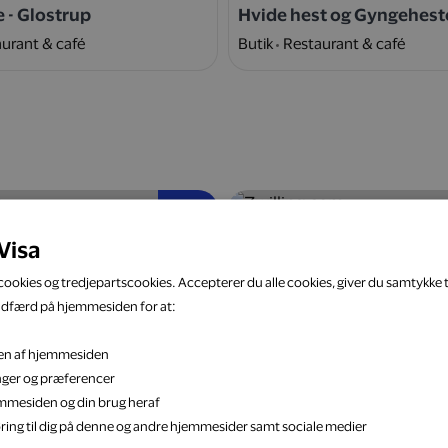
e - Glostrup
Hvide hest og Gyngehest
urant & café
Butik
Restaurant & café
5 %
Visa
ookies og tredjepartscookies. Accepterer du alle cookies, giver du samtykke ti
adfærd på hjemmesiden for at:
eten af hjemmesiden
k
Zwilling.com
inger og præferencer
Bolig & have
Webshop
Bolig & have
jemmesiden og din brug heraf
ring til dig på denne og andre hjemmesider samt sociale medier