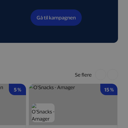
Gå til kampagnen
Se flere
5 %
15 %