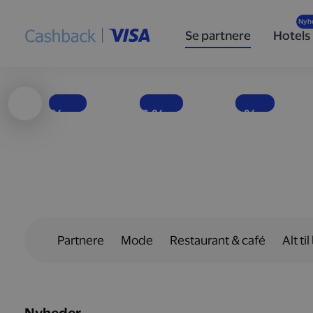
Høj
Nyd
Populære
ydeevne
velsmag
specialøl
Se partnere
Hotels
og god
med færre
for enhver
brændstoføkonomi
kalorier
smag
Få penge tilbage, hver gang du tanker bilen op hos Shell-stationer landet over.
EASIS er i dag Europas førende virksomhed inden for fødevarer uden tilsat sukker.
Hos det danske bryggeri To Øl finder du en bred vifte af øltyper.
1 %
15 %
10 %
Partnere
Mode
Restaurant & café
Alt til