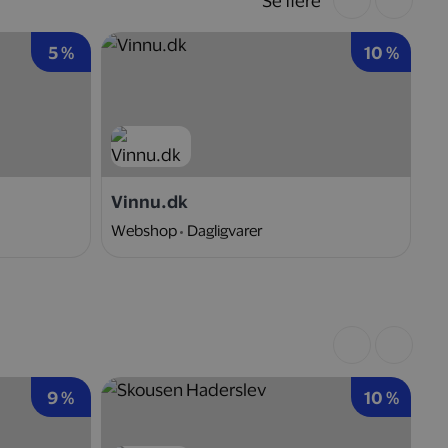
Se flere
5 %
10 %
Vinnu.dk
F
Webshop
Dagligvarer
W
9 %
10 %