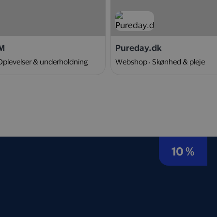
M
Pureday.dk
Oplevelser & underholdning
Webshop
Skønhed & pleje
10 %