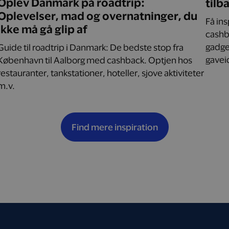
Oplev Danmark på roadtrip:
tilb
Oplevelser, mad og overnatninger, du
Få in
ikke må gå glip af
cashba
gadget
Guide til roadtrip i Danmark: De bedste stop fra
gaveid
København til Aalborg med cashback. Optjen hos
restauranter, tankstationer, hoteller, sjove aktiviteter
m.v.
Find mere inspiration