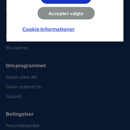
Gå til profil
Accepter valgte
Se partnere
Cookie Informationer
Erhverv
Bliv partner
Om programmet
Sådan virker det
Sådan optjener du
Support
Betingelser
Persondatapolitik