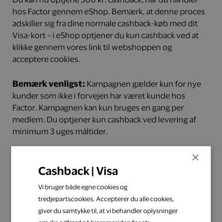
hos Factor gennem eShop. Bemærk, at denne proces
adskiller sig fra dine normale cashback-køb med dit
Visa-kort – i eShop optjener du kun cashback ved at
klikke gennem vores link til webshoppen og
acceptere cookies.
Bemærk venligst:
Kampagnen gælder kun for nye
kunder som ikke i forvejen har været kunde hos
Factor. Kampagnen kan kun bruges en gang per
medlem. Du optjener kun cashback ved levering af
minimum 3 uges måltider.
×
Cashback | Visa
Bestil her
Vi bruger både egne cookies og
tredjepartscookies. Accepterer du alle cookies,
giver du samtykke til, at vi behandler oplysninger