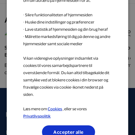
om din adfærd på hjemmesiden for at:
· Sikre funktionaliteten af hjemmesiden
Andre kigger også på
· Huske dine indstillinger og præferencer
· Lave statistik af hjemmesiden og din brug heraf
· Målrette markedsføring til dig på denne og andre
hjemmesider samt sociale medier
Shop eksklusive vine og kvalitetsrig spiritus hos
Friskbryg
Brdr. D’s Vinhandel.
Gå på o
Vi kan videregive oplysninger indsamlet via
Brdr. D’s Vinhandel brænder for at importere
sortimen
cookies til vores samarbejdspartnere til
delikate vine fra hele verden – direkte hjem til dig.
at brygge
ovenstående formål. Du kan altid tilbagekalde dit
Tag dine smagsløg på en udsøgt rejse med Brdr.
hvor du 
samtykke ved at blokere cookies i din browser og
D’s Vinhandels fantastiske sortiment.
fravælge cookies via cookie-ikonet nederst på
siden.
Læs mere om
Cookies
, eller se vores
Privatlivspolitik
Privat
Accepter alle