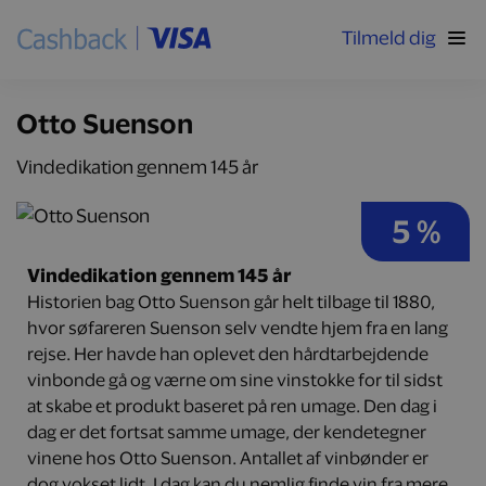
Tilmeld dig
Otto Suenson
Vindedikation gennem 145 år
5 %
Vindedikation gennem 145 år
Historien bag Otto Suenson går helt tilbage til 1880,
hvor søfareren Suenson selv vendte hjem fra en lang
rejse. Her havde han oplevet den hårdtarbejdende
vinbonde gå og værne om sine vinstokke for til sidst
at skabe et produkt baseret på ren umage. Den dag i
dag er det fortsat samme umage, der kendetegner
vinene hos Otto Suenson. Antallet af vinbønder er
dog vokset lidt. I dag kan du nemlig finde vin fra mere