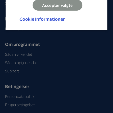
Se partnere
Accepter valgte
Erhverv
Cookie Informationer
Bliv partner
Om programmet
Sådan virker det
Sådan optjener du
Support
Betingelser
Persondatapolitik
Brugerbetingelser