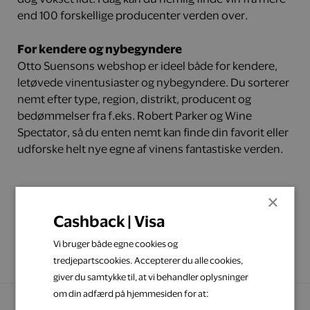
end 100 forskellige producenter verden over.
For kendere og nybegyndere
Otto Suensons webshop er ideel både for kendere,
letøvede vinentusiaster og nybegyndere. Du sorterer
nemt efter type, region, distrikt, producent og
bedømmelser fra f.eks. Robert Parker og Wine
Spectator, så du enten nemt kan finde din favorit eller
udforske helt nye egne af vinens fantastiske verden.
×
Shop her
Cashback | Visa
Vi bruger både egne cookies og
tredjepartscookies. Accepterer du alle cookies,
giver du samtykke til, at vi behandler oplysninger
om din adfærd på hjemmesiden for at: