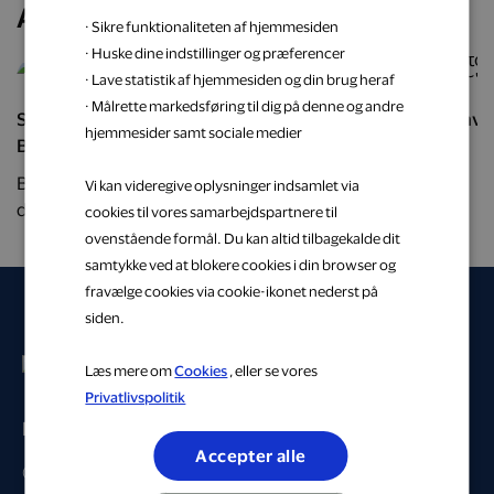
Andre kigger også på
· Sikre funktionaliteten af hjemmesiden
· Huske dine indstillinger og præferencer
· Lave statistik af hjemmesiden og din brug heraf
· Målrette markedsføring til dig på denne og andre
Shop eksklusive vine og kvalitetsrig spiritus hos
Gør hve
hjemmesider samt sociale medier
Brdr. D’s Vinhandel.
Brdr. D’s Vinhandel brænder for at importere
Vi kan videregive oplysninger indsamlet via
delikate vine fra hele verden – direkte hjem til dig.
cookies til vores samarbejdspartnere til
Tag dine smagsløg på en udsøgt rejse med Brdr.
ovenstående formål. Du kan altid tilbagekalde dit
D’s Vinhandels fantastiske sortiment.
samtykke ved at blokere cookies i din browser og
fravælge cookies via cookie-ikonet nederst på
siden.
Læs mere om
Cookies
, eller se vores
Privatlivspolitik
Privat
Accepter alle
Gå til profil