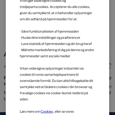
Vi bruger både egne cookies og
tredjepartscookies. Accepterer du alle cookies,
giver du samtykke til, at vi behandler oplysninger
Læs mere
om din adfærd på hjemmesiden for at:
· Sikre funktionaliteten af hjemmesiden
· Huske dine indstillinger og præferencer
· Lave statistik af hjemmesiden og din brug heraf
· Målrette markedsføring til dig på denne og andre
Andre kigger også på
hjemmesider samt sociale medier
1 %
Vi kan videregive oplysninger indsamlet via
cookies til vores samarbejdspartnere til
Få penge tilbage, hver gang du tanker brændstof
Høj yde
ovenstående formål. Du kan altid tilbagekalde dit
hos Go'on
Få penge
samtykke ved at blokere cookies i din browser og
Når du tanker hos Go’on, optjener du 1 % af dit
hos Shel
fravælge cookies via cookie-ikonet nederst på
brændstofkøb.
siden.
Læs mere om
Cookies
, eller se vores