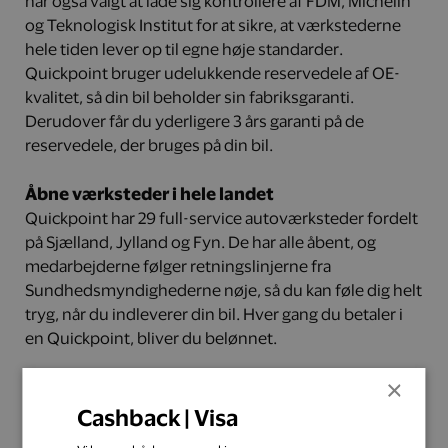
har også valgt at lade sig kontrollere af FDM, Michelin
og Teknologisk Institut for at sikre, at værkstederne
hele tiden lever op til egne høje standarder.
Quickpoint bruger udelukkende reservedele af OE-
kvalitet, så din bil beholder sin fabriksgaranti.
Derudover får du yderligere 3 års garanti på de
reservedele, der bruges på din bil.
Åbne værksteder i hele landet
Quickpoint har 29 full-service autoværksteder fordelt
på Sjælland, Jylland og Fyn. De har alle åbent, og
medarbejderne følger retningslinjerne fra
Sundhedsmyndighederne nøje, så du kan føle dig helt
tryg, når du indleverer din bil. Hver gang du betaler i
en Quickpoint, bliver du belønnet.
×
Du optjener 10 % på dit første køb og herefter 5 %, når
du handler hos Quickpoint.
Cashback | Visa