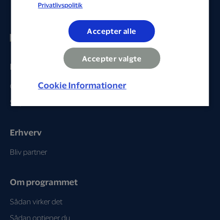
Privatlivspolitik
Accepter alle
Accepter valgte
Privat
Cookie Informationer
Gå til profil
Se partnere
Erhverv
Bliv partner
Om programmet
Sådan virker det
Sådan optjener du