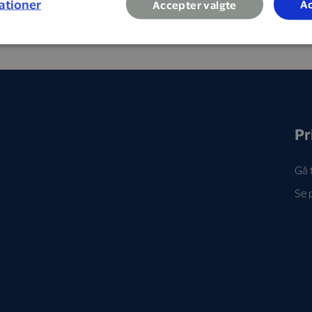
ationer
Ac
Accepter valgte
i hele landet.
Pr
Gå t
Se 