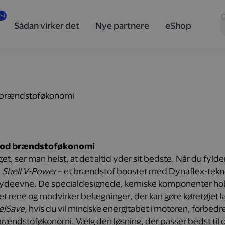
Sådan virker det
Nye partnere
eShop
 brændstoføkonomi
 god brændstoføkonomi
t, ser man helst, at det altid yder sit bedste. Når du fylde
e
Shell V-Power
– et brændstof boostet med Dynaflex-tekno
s ydeevne. De specialdesignede, kemiske komponenter holde
 rene og modvirker belægninger, der kan gøre køretøjet
elSave,
hvis du vil mindske energitabet i motoren, forbedre
ændstoføkonomi. Vælg den løsning, der passer bedst til di