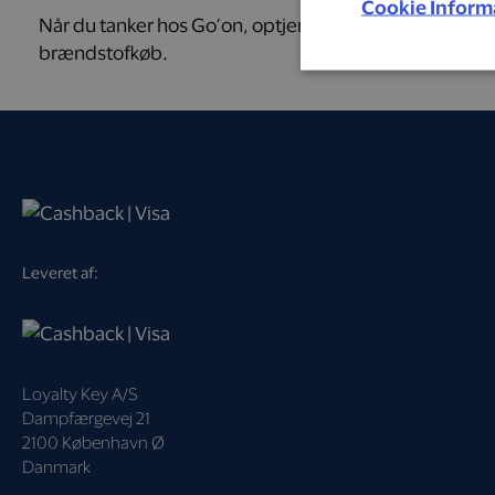
Cookie Inform
Når du tanker hos Go’on, optjener du 1 % af dit
brændstofkøb.
Leveret af:
Loyalty Key A/S
Dampfærgevej 21
2100 København Ø
Danmark