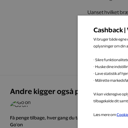
Uanset hvilket bræ
Shell-stationer la
Cashback | 
Vi bruger både egne c
oplysninger om din 
· Sikre funktionalit
· Huske dine indstill
· Lave statistik af h
· Målrette markedsfø
Andre kigger også på
Vi kan videregive op
tilbagekalde dit samt
1 %
Læs mere om
Cooki
Få penge tilbage, hver gang du tanker brændstof hos
Go'on