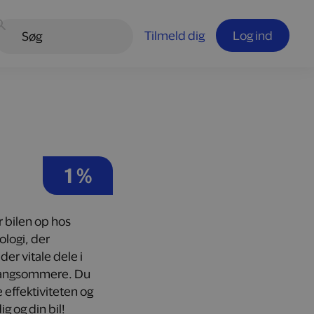
Tilmeld dig
Log ind
1 %
r bilen op hos
logi, der
r vitale dele i
 langsommere. Du
 effektiviteten og
g og din bil!