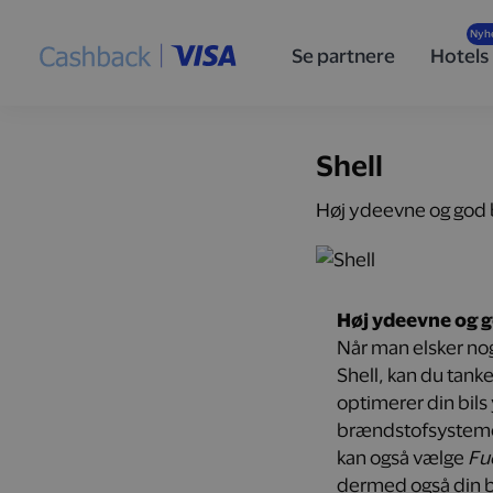
Se partnere
Hotels
Shell
Høj ydeevne og god
Høj ydeevne og
Når man elsker noge
Shell, kan du tank
optimerer din bil
brændstofsystemet
kan også vælge
Fu
dermed også din br