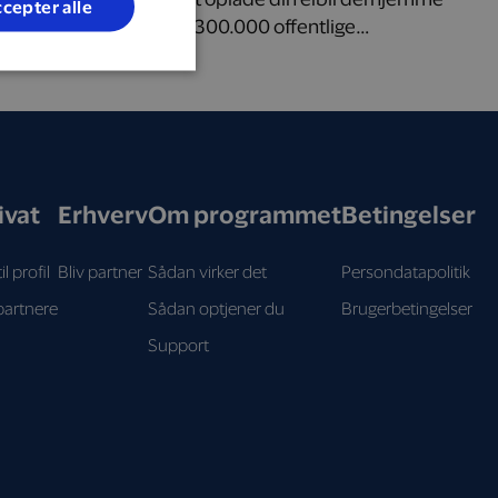
cepter alle
eller benytte mere end 300.000 offentlige
ladepunkter igennem hele Europa.
ivat
Erhverv
Om programmet
Betingelser
il profil
Bliv partner
Sådan virker det
Persondatapolitik
partnere
Sådan optjener du
Brugerbetingelser
Support