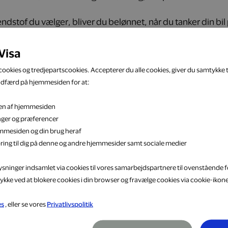
ndstof du vælger, bliver du belønnet, når du tanker din bi
ndet over. Du optjener kun, når du betaler ved standeren.
Visa
ookies og tredjepartscookies. Accepterer du alle cookies, giver du samtykke ti
adfærd på hjemmesiden for at:
Find din nærmeste Shell
eten af hjemmesiden
inger og præferencer
jemmesiden og din brug heraf
ring til dig på denne og andre hjemmesider samt sociale medier
lysninger indsamlet via cookies til vores samarbejdspartnere til ovenstående f
ykke ved at blokere cookies i din browser og fravælge cookies via cookie-ikon
5 %
es
, eller se vores
Privatlivspolitik
Danmarks bedste dæk- og autoservice
Dækpartner er 100 % danskejet med 23 centre fordelt