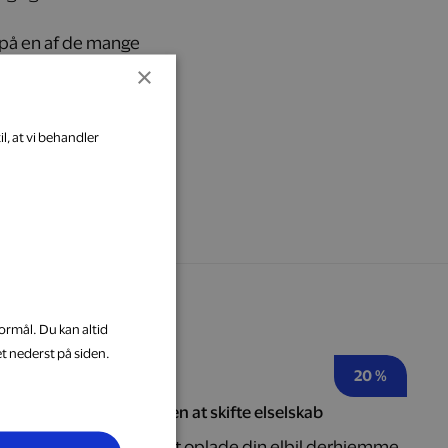
l på en af de mange
×
l, at vi behandler
ormål. Du kan altid
et nederst på siden.
20 %
Komplet ladeløsning uden at skifte elselskab
Med Looad kan du nemt oplade din elbil derhjemme