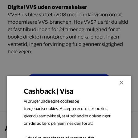
Digital VVS uden overraskelser
VVSPlus blev stiftet i 2018 med en klar vision om at
modernisere VVS-branchen. Hos VVSPlus får du altid
et fast tilbud inden for 24 timer og mulighed for at
booke direkte i montørens online kalender. Ingen
ventetid, ingen forvirring og fuld gennemsigtighed
hele vejen.
×
Få VVS tilbud indenfor 24 timer
Cashback | Visa
Vi bruger både egne cookies og
tredjepartscookies. Accepterer du alle cookies,
giver du samtykke til, at vi behandler oplysninger
om din adfærd på hjemmesiden for at:
Andre kigger også på