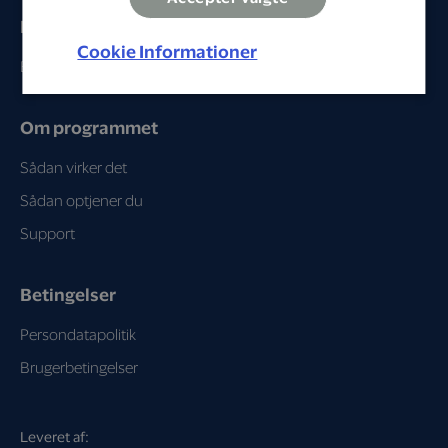
Erhverv
Cookie Informationer
Bliv partner
Om programmet
Sådan virker det
Sådan optjener du
Support
Betingelser
Persondatapolitik
Brugerbetingelser
Leveret af: