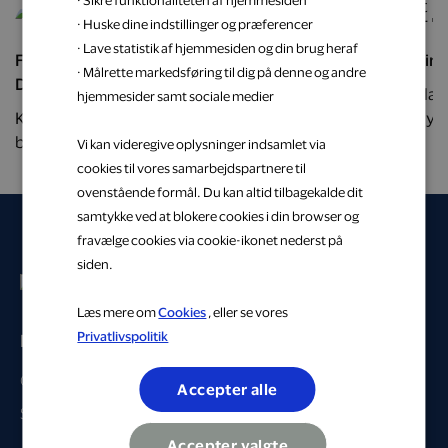
· Sikre funktionaliteten af hjemmesiden
3 %
· Huske dine indstillinger og præferencer
· Lave statistik af hjemmesiden og din brug heraf
Få fremtidssikret varme som du vil ha' den med
Flytning
· Målrette markedsføring til dig på denne og andre
DCC Energi
Overlad 
hjemmesider samt sociale medier
Kunne du tænke dig at opvarme din bolig mere
ML Flyts
bæredygtigt? Så er en varmepumpe fra DCC
kommend
Vi kan videregive oplysninger indsamlet via
Energi en sikker løsning, som tager hensyn til lige
cookies til vores samarbejdspartnere til
præcis dine behov, din bolig og dit budget.
ovenstående formål. Du kan altid tilbagekalde dit
samtykke ved at blokere cookies i din browser og
fravælge cookies via cookie-ikonet nederst på
siden.
Læs mere om
Cookies
, eller se vores
Privatlivspolitik
Privat
Gå til profil
Accepter alle
Se partnere
Accepter valgte