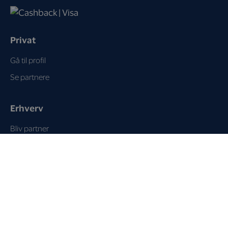
Privat
Gå til profil
Se partnere
Erhverv
Bliv partner
Om programmet
Sådan virker det
Sådan optjener du
Support