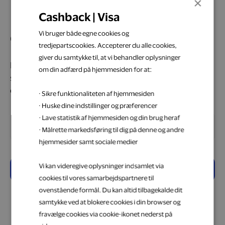
×
Cashback | Visa
Vi bruger både egne cookies og
Opret profil
tredjepartscookies. Accepterer du alle cookies,
giver du samtykke til, at vi behandler oplysninger
For at tilmelde dig Cashback i partnerskab med Visa
om din adfærd på hjemmesiden for at:
skal du indtaste din e-mail, hvorefter du får tilsendt
en bekræftelseskode på mail.
· Sikre funktionaliteten af hjemmesiden
· Huske dine indstillinger og præferencer
· Lave statistik af hjemmesiden og din brug heraf
E-mail adresse
· Målrette markedsføring til dig på denne og andre
hjemmesider samt sociale medier
Vi kan videregive oplysninger indsamlet via
Send
cookies til vores samarbejdspartnere til
ovenstående formål. Du kan altid tilbagekalde dit
samtykke ved at blokere cookies i din browser og
fravælge cookies via cookie-ikonet nederst på