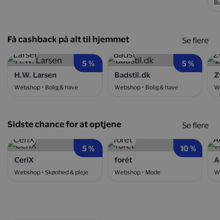
Bu
Få cashback på alt til hjemmet
Se flere
5 %
5 %
H.W. Larsen
Badstil.dk
Z
Webshop
Bolig & have
Webshop
Bolig & have
W
Sidste chance for at optjene
Se flere
5 %
10 %
CeriX
forét
A
Webshop
Skønhed & pleje
Webshop
Mode
W