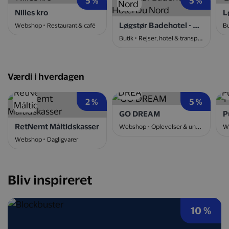
5 %
5 %
Nilles kro
L
Løgstør Badehotel - Hotel Du Nord
Webshop
Restaurant & café
Bu
Butik
Rejser, hotel & transport
Værdi i hverdagen
2 %
5 %
GO DREAM
P
RetNemt Måltidskasser
Webshop
Oplevelser & underholdning
W
Webshop
Dagligvarer
Bliv inspireret
10 %