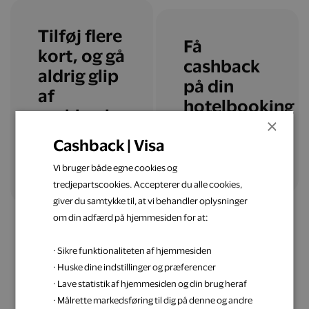
Tilføj flere
Få
kort, og gå
cashback
aldrig glip
på din
af
hotelbooking
cashback
×
Cashback | Visa
Læs mere
Tilføj flere kort
Vi bruger både egne cookies og
tredjepartscookies. Accepterer du alle cookies,
giver du samtykke til, at vi behandler oplysninger
om din adfærd på hjemmesiden for at:
· Sikre funktionaliteten af hjemmesiden
· Huske dine indstillinger og præferencer
· Lave statistik af hjemmesiden og din brug heraf
Få inspiration til din
· Målrette markedsføring til dig på denne og andre