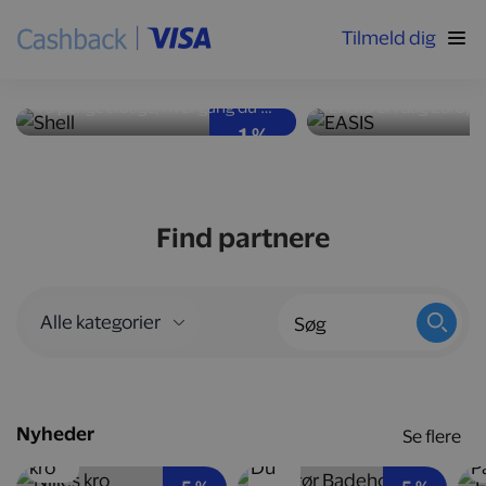
Tilmeld dig
Høj ydeevne og god
Nyd velsmag med
brændstoføkonomi
kalorier
Få penge tilbage, hver gang du tanker bilen op hos Shell-stationer landet over.
1 %
Find partnere
Nyheder
Se flere