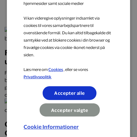
hjemmesider samt sociale medier
næste oplevelse
Vi kan videregive oplysninger indsamlet via
cookies til vores samarbejdspartnere til
ovenstående formål. Du kan altid tilbagekalde dit
samtykke ved at blokere cookies i din browser og
fravælge cookies via cookie-ikonet nederst på
Få cashback på hverdagens
siden.
udgifter hos populære brands
Læs mere om
Cookies
, eller se vores
Få cashback på hverdagens udgifter hos over 2.000
Privatlivspolitik
butikker, restauranter og webshops. Optjen automatisk
penge tilbage på alt fra mad og transport til mode, bolig
Accepter alle
og faste abonnementer.
Accepter valgte
Oplev Danmark på roadtrip:
Cookie Informationer
Oplevelser, mad og overnatninger,