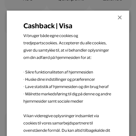
×
Cashback | Visa
Vi bruger både egne cookies og
tredjepartscookies. Accepterer du alle cookies,
giver du samtykke til, at vi behandler oplysninger
om din adfærd på hjemmesiden for at:
Nemt og ligetil
· Sikre funktionaliteten af hjemmesiden
Spar penge op med Visa
· Huske dine indstillinger og præferencer
· Lave statistik af hjemmesiden og din brug heraf
· Målrette markedsføring til dig på denne og andre
hjemmesider samt sociale medier
Vi kan videregive oplysninger indsamlet via
cookies til vores samarbejdspartnere til
Alle fordele samlet ét sted
ovenstående formål. Du kan altid tilbagekalde dit