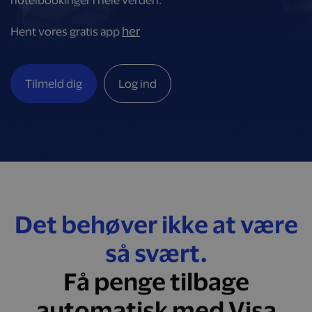
hotelbookinger i hele verden.
her
Hent vores gratis app
Tilmeld dig
Log ind
Det behøver ikke at være
så svært.
Få penge tilbage
automatisk med Visa