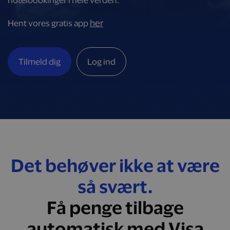
hotelbookinger i hele verden.
her
Hent vores gratis app
Tilmeld dig
Log ind
Det behøver ikke at være
så svært.
Få penge tilbage
automatisk med Visa