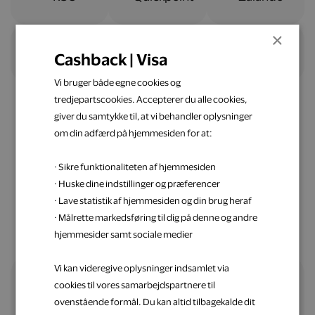
×
Cashback | Visa
Vi bruger både egne cookies og
tredjepartscookies. Accepterer du alle cookies,
giver du samtykke til, at vi behandler oplysninger
om din adfærd på hjemmesiden for at:
Nemt og ligetil
· Sikre funktionaliteten af hjemmesiden
Spar penge op med Visa
· Huske dine indstillinger og præferencer
· Lave statistik af hjemmesiden og din brug heraf
· Målrette markedsføring til dig på denne og andre
hjemmesider samt sociale medier
Vi kan videregive oplysninger indsamlet via
cookies til vores samarbejdspartnere til
Alle fordele samlet ét sted
ovenstående formål. Du kan altid tilbagekalde dit