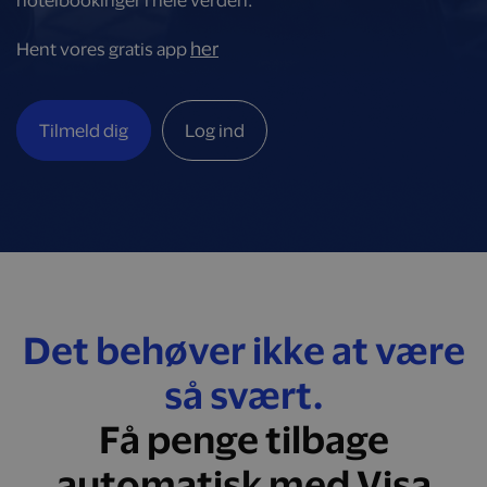
hotelbookinger i hele verden.
her
Hent vores gratis app
Tilmeld dig
Log ind
Det behøver ikke at være
så svært.
Få penge tilbage
automatisk med Visa