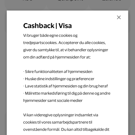
×
Cashback | Visa
Vi bruger både egne cookies og
tredjepartscookies. Accepterer du alle cookies,
giver du samtykke til, at vi behandler oplysninger
om din adfærd på hjemmesiden for at:
Nemt og ligetil
· Sikre funktionaliteten af hjemmesiden
Spar penge op med Visa
· Huske dine indstillinger og præferencer
· Lave statistik af hjemmesiden og din brug heraf
· Målrette markedsføring til dig på denne og andre
hjemmesider samt sociale medier
Vi kan videregive oplysninger indsamlet via
cookies til vores samarbejdspartnere til
Alle fordele samlet ét sted
ovenstående formål. Du kan altid tilbagekalde dit