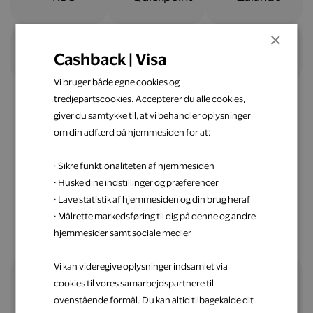
×
Cashback | Visa
Vi bruger både egne cookies og
tredjepartscookies. Accepterer du alle cookies,
giver du samtykke til, at vi behandler oplysninger
om din adfærd på hjemmesiden for at:
Nemt og ligetil
· Sikre funktionaliteten af hjemmesiden
Spar penge op med Visa
· Huske dine indstillinger og præferencer
· Lave statistik af hjemmesiden og din brug heraf
· Målrette markedsføring til dig på denne og andre
hjemmesider samt sociale medier
Vi kan videregive oplysninger indsamlet via
cookies til vores samarbejdspartnere til
Alle fordele samlet ét sted
ovenstående formål. Du kan altid tilbagekalde dit