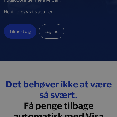
hotelbookinger i hele verden.
her
Hent vores gratis app
Tilmeld dig
Log ind
Det behøver ikke at være
så svært.
Få penge tilbage
automatisk med Visa