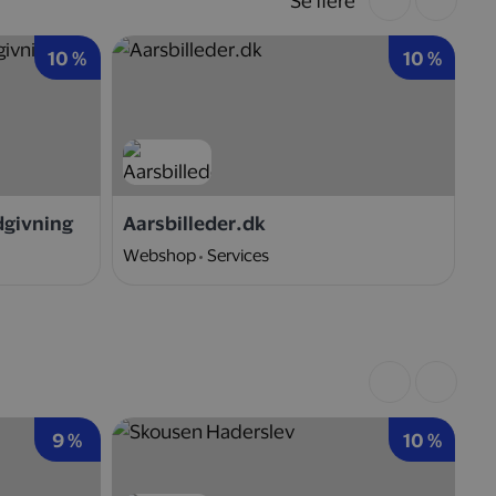
Se flere
10 %
10 %
dgivning
Aarsbilleder.dk
Ni
Webshop
Services
W
9 %
10 %