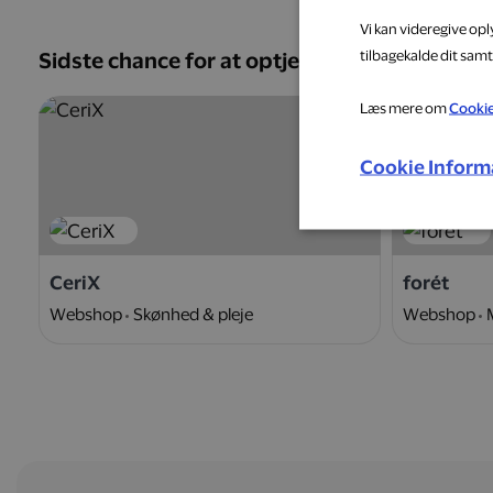
Vi kan videregive op
tilbagekalde dit samt
Sidste chance for at optjene
Læs mere om
Cooki
5 %
Cookie Inform
CeriX
forét
Webshop
Skønhed & pleje
Webshop