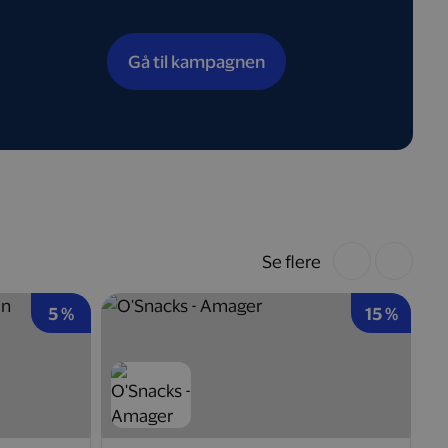
Gå til kampagnen
Se flere
5 %
15 %