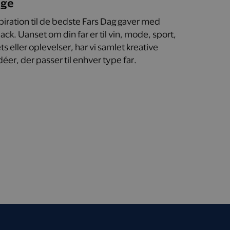
age
spiration til de bedste Fars Dag gaver med
ck. Uanset om din far er til vin, mode, sport,
s eller oplevelser, har vi samlet kreative
éer, der passer til enhver type far.