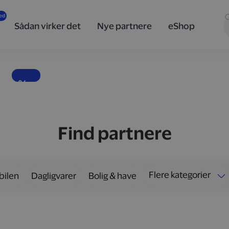
innovativ
teknologi
Sådan virker det
Nye partnere
eShop
og design
fra Sony
Banebrydende lyd, skarpe billeder og teknologi i særklasse.
10 %
Find partnere
Flere kategorier
 bilen
Dagligvarer
Bolig & have