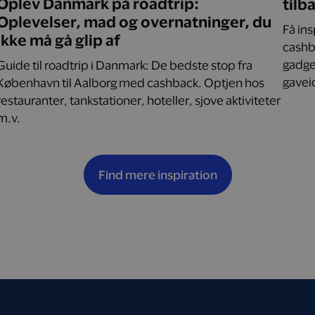
Oplev Danmark på roadtrip:
tilb
Oplevelser, mad og overnatninger, du
Få in
ikke må gå glip af
cashba
gadget
Guide til roadtrip i Danmark: De bedste stop fra
gaveid
København til Aalborg med cashback. Optjen hos
restauranter, tankstationer, hoteller, sjove aktiviteter
m.v.
Find mere inspiration