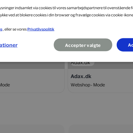
lysninger indsamlet via cookies til vores samarbejdspartnere til ovenstående f
ykke ved at blokere cookies i din browser og fravælge cookies via cookie-ikon
es
, eller se vores
Privatlivspolitik
10 %
ationer
Ac
Accepter valgte
Adax.dk
Mode
Webshop
Mode