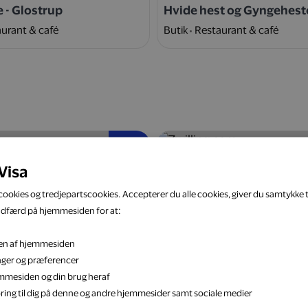
e - Glostrup
Hvide hest og Gyngehest
urant & café
Butik
Restaurant & café
5 %
Visa
ookies og tredjepartscookies. Accepterer du alle cookies, giver du samtykke ti
adfærd på hjemmesiden for at:
eten af hjemmesiden
k
Zwilling.com
inger og præferencer
Bolig & have
Webshop
Bolig & have
jemmesiden og din brug heraf
ring til dig på denne og andre hjemmesider samt sociale medier