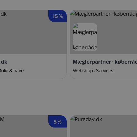
15 %
.dk
Mæglerpartner - køberrå
Bolig & have
Webshop
Services
5 %