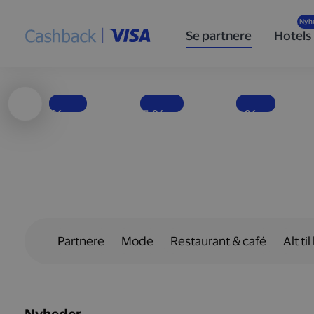
Høj
Nyd
Populære
ydeevne
velsmag
specialøl
Se partnere
Hotels
og god
med færre
for enhver
brændstoføkonomi
kalorier
smag
Få penge tilbage, hver gang du tanker bilen op hos Shell-stationer landet over.
EASIS er i dag Europas førende virksomhed inden for fødevarer uden tilsat sukker.
Hos det danske bryggeri To Øl finder du en bred vifte af øltyper.
1 %
15 %
10 %
Partnere
Mode
Restaurant & café
Alt til