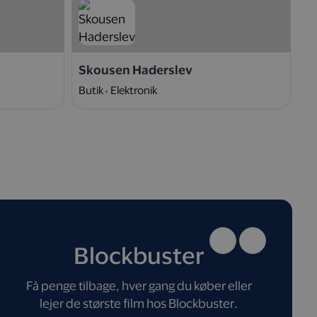
Skousen Haderslev
N
Butik
Elektronik
W
Blockbuster
Få penge tilbage, hver gang du køber eller
lejer de største film hos Blockbuster.