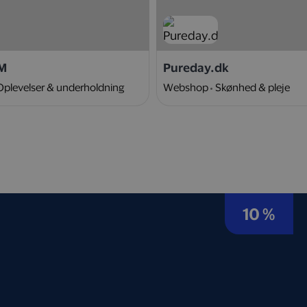
M
Pureday.dk
Oplevelser & underholdning
Webshop
Skønhed & pleje
10 %