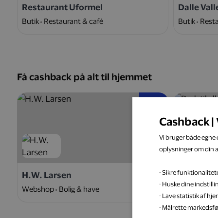
Restaurant Uformel
Dalle Vall
Butik
Restaurant & café
Butik
Resta
Få cashback på alt til hjemmet
5 %
Cashback | 
Vi bruger både egne c
oplysninger om din 
· Sikre funktionalit
H.W. Larsen
Badstil.d
· Huske dine indstill
Webshop
Bolig & have
Webshop
· Lave statistik af h
· Målrette markedsfø