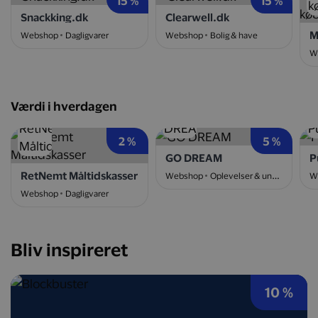
15 %
15 %
Snackking.dk
Clearwell.dk
Webshop
Dagligvarer
Webshop
Bolig & have
W
Værdi i hverdagen
2 %
5 %
GO DREAM
P
RetNemt Måltidskasser
Webshop
Oplevelser & underholdning
W
Webshop
Dagligvarer
Bliv inspireret
10 %