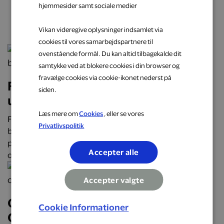
hjemmesider samt sociale medier
næste oplevelse
Vi kan videregive oplysninger indsamlet via
cookies til vores samarbejdspartnere til
ovenstående formål. Du kan altid tilbagekalde dit
samtykke ved at blokere cookies i din browser og
fravælge cookies via cookie-ikonet nederst på
Få cashback på hverdagens
siden.
udgifter hos populære brands
Læs mere om
Cookies
, eller se vores
Få cashback på hverdagens udgifter hos over 2.000
Privatlivspolitik
butikker, restauranter og webshops. Optjen automatisk
penge tilbage på alt fra mad og transport til mode, bolig
Accepter alle
og faste abonnementer.
Accepter valgte
Oplev Danmark på roadtrip:
Cookie Informationer
Oplevelser, mad og overnatninger,