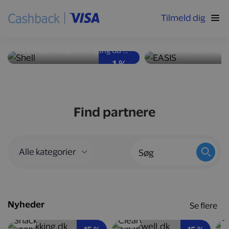
Tilmeld dig
Høj ydeevne og god
Nyd velsmag med
brændstoføkonomi
kalorier
Få penge tilbage, hver gang du tanker bilen op hos Shell-stationer landet over.
1 %
Find partnere
Nyheder
Se flere