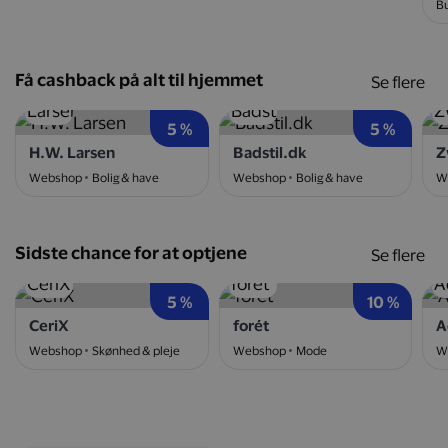
Bu
Få cashback på alt til hjemmet
Se flere
5 %
5 %
H.W. Larsen
Badstil.dk
Z
Webshop
Bolig & have
Webshop
Bolig & have
W
Sidste chance for at optjene
Se flere
5 %
10 %
CeriX
forét
A
Webshop
Skønhed & pleje
Webshop
Mode
W