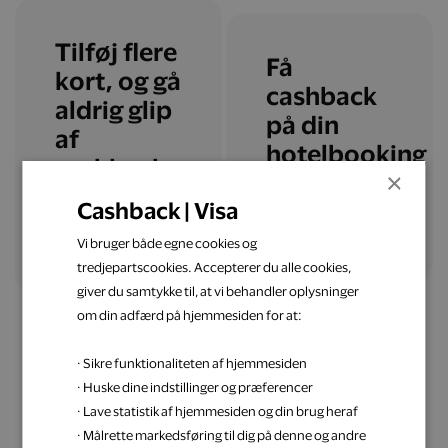
Tilføj flere
Få
kort, og gå
cashback
aldrig glip
på din
af
hotelbooking
cashback
×
Cashback | Visa
Læs mere
Tilføj flere kort
Vi bruger både egne cookies og
tredjepartscookies. Accepterer du alle cookies,
giver du samtykke til, at vi behandler oplysninger
om din adfærd på hjemmesiden for at:
· Sikre funktionaliteten af hjemmesiden
· Huske dine indstillinger og præferencer
· Lave statistik af hjemmesiden og din brug heraf
Få inspiration til din
· Målrette markedsføring til dig på denne og andre