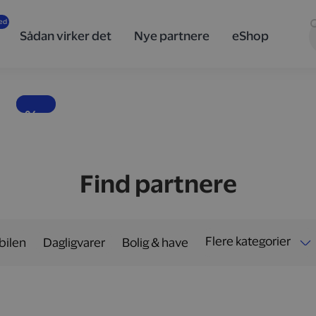
innovativ
teknologi
Sådan virker det
Nye partnere
eShop
og design
fra Sony
Banebrydende lyd, skarpe billeder og teknologi i særklasse.
10 %
Find partnere
Flere kategorier
 bilen
Dagligvarer
Bolig & have