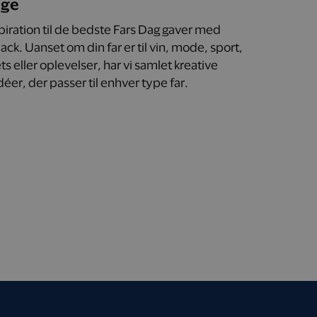
age
spiration til de bedste Fars Dag gaver med
ck. Uanset om din far er til vin, mode, sport,
s eller oplevelser, har vi samlet kreative
éer, der passer til enhver type far.