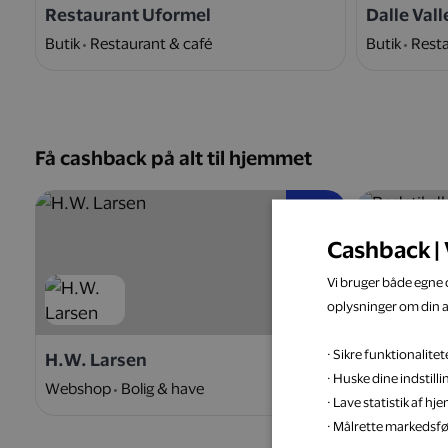
Restaurant Uformel
Dalle Vall
Butik
Restaurant & café
Butik
Resta
Få cashback på alt til hjemmet
5 %
Cashback | 
Vi bruger både egne c
oplysninger om din 
· Sikre funktionalit
H.W. Larsen
Badstil.d
· Huske dine indstill
Webshop
Bolig & have
Webshop
· Lave statistik af h
· Målrette markedsfø