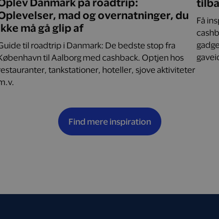
Oplev Danmark på roadtrip:
tilb
Oplevelser, mad og overnatninger, du
Få in
ikke må gå glip af
cashba
gadget
Guide til roadtrip i Danmark: De bedste stop fra
gaveid
København til Aalborg med cashback. Optjen hos
restauranter, tankstationer, hoteller, sjove aktiviteter
m.v.
Find mere inspiration