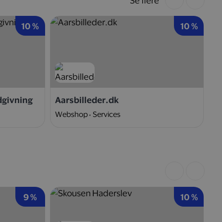
Se flere
10 %
10 %
dgivning
Aarsbilleder.dk
Ni
Webshop
Services
W
9 %
10 %