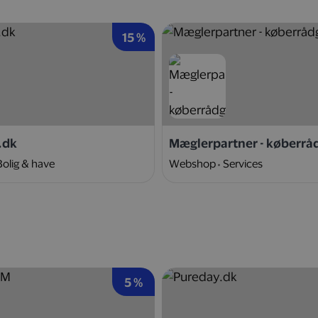
15 %
.dk
Mæglerpartner - køberrå
Bolig & have
Webshop
Services
5 %