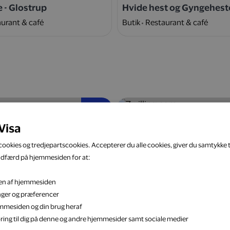
e - Glostrup
Hvide hest og Gyngehest
urant & café
Butik
Restaurant & café
5 %
Visa
ookies og tredjepartscookies. Accepterer du alle cookies, giver du samtykke ti
adfærd på hjemmesiden for at:
eten af hjemmesiden
k
Zwilling.com
inger og præferencer
Bolig & have
Webshop
Bolig & have
jemmesiden og din brug heraf
ring til dig på denne og andre hjemmesider samt sociale medier