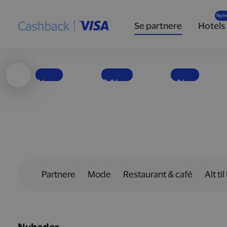
Høj
Nyd
Populære
ydeevne
velsmag
specialøl
Se partnere
Hotels
og god
med færre
for enhver
brændstoføkonomi
kalorier
smag
Få penge tilbage, hver gang du tanker bilen op hos Shell-stationer landet over.
EASIS er i dag Europas førende virksomhed inden for fødevarer uden tilsat sukker.
Hos det danske bryggeri To Øl finder du en bred vifte af øltyper.
1 %
15 %
10 %
Partnere
Mode
Restaurant & café
Alt til