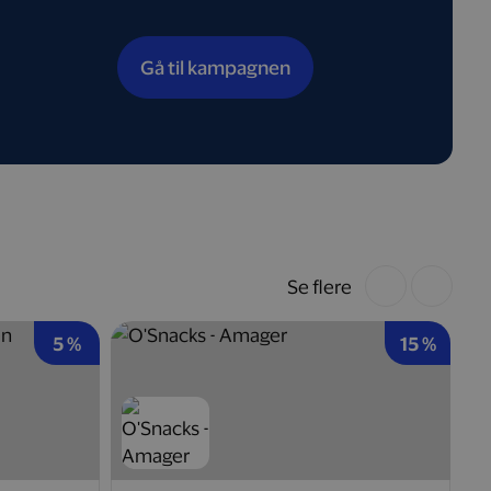
Gå til kampagnen
Se flere
5 %
15 %