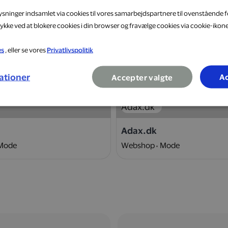
lysninger indsamlet via cookies til vores samarbejdspartnere til ovenstående f
ykke ved at blokere cookies i din browser og fravælge cookies via cookie-ikon
es
, eller se vores
Privatlivspolitik
10 %
ationer
Ac
Accepter valgte
Adax.dk
Mode
Webshop
Mode