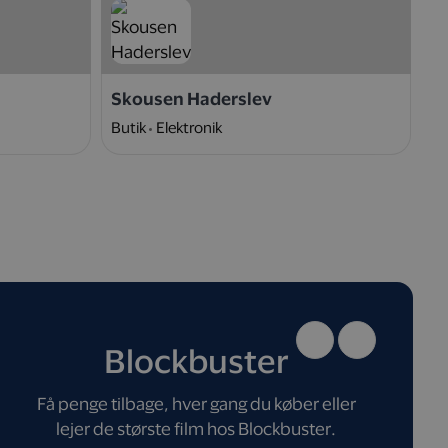
Skousen Haderslev
N
Butik
Elektronik
W
Blockbuster
Få penge tilbage, hver gang du køber eller
lejer de største film hos Blockbuster.