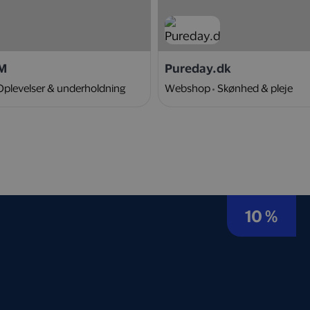
M
Pureday.dk
Oplevelser & underholdning
Webshop
Skønhed & pleje
10 %