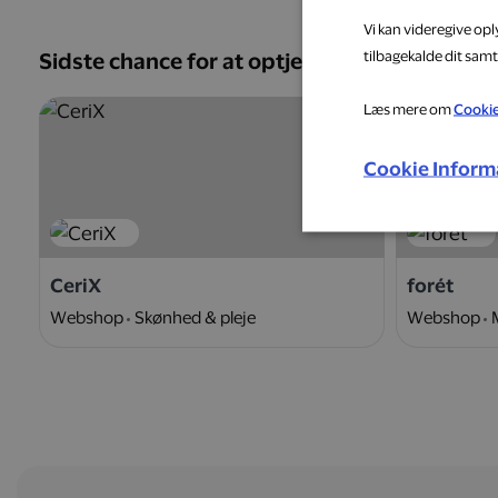
Vi kan videregive op
tilbagekalde dit samt
Sidste chance for at optjene
Læs mere om
Cooki
5 %
Cookie Inform
CeriX
forét
Webshop
Skønhed & pleje
Webshop