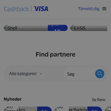
Tilmeld dig
Høj ydeevne og god
Nyd velsmag med
brændstoføkonomi
kalorier
Få penge tilbage, hver gang du tanker bilen op hos Shell-stationer landet over.
1 %
Find partnere
Nyheder
Se flere