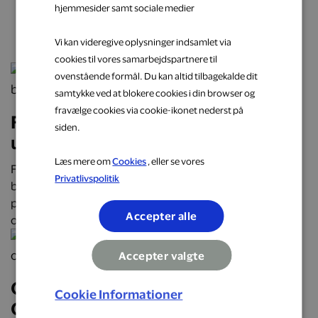
hjemmesider samt sociale medier
næste oplevelse
Vi kan videregive oplysninger indsamlet via
cookies til vores samarbejdspartnere til
ovenstående formål. Du kan altid tilbagekalde dit
samtykke ved at blokere cookies i din browser og
fravælge cookies via cookie-ikonet nederst på
Få cashback på hverdagens
siden.
udgifter hos populære brands
Læs mere om
Cookies
, eller se vores
Få cashback på hverdagens udgifter hos over 2.000
Privatlivspolitik
butikker, restauranter og webshops. Optjen automatisk
penge tilbage på alt fra mad og transport til mode, bolig
Accepter alle
og faste abonnementer.
Accepter valgte
Oplev Danmark på roadtrip:
Cookie Informationer
Oplevelser, mad og overnatninger,