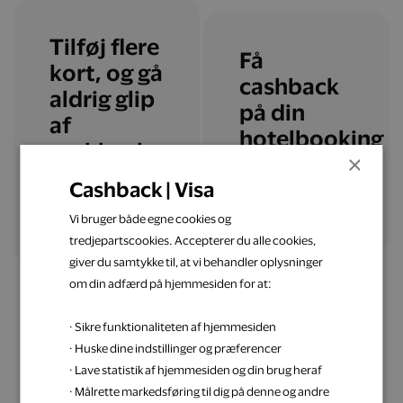
Tilføj flere
Få
kort, og gå
cashback
aldrig glip
på din
af
hotelbooking
cashback
×
Cashback | Visa
Læs mere
Tilføj flere kort
Vi bruger både egne cookies og
tredjepartscookies. Accepterer du alle cookies,
giver du samtykke til, at vi behandler oplysninger
om din adfærd på hjemmesiden for at:
· Sikre funktionaliteten af hjemmesiden
· Huske dine indstillinger og præferencer
· Lave statistik af hjemmesiden og din brug heraf
Få inspiration til din
· Målrette markedsføring til dig på denne og andre