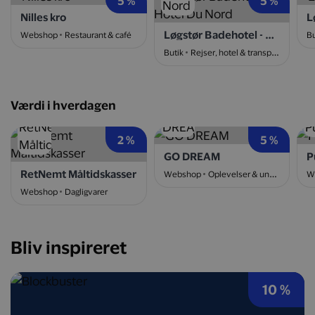
5 %
5 %
Nilles kro
L
Løgstør Badehotel - Hotel Du Nord
Webshop
Restaurant & café
Bu
Butik
Rejser, hotel & transport
Værdi i hverdagen
2 %
5 %
GO DREAM
P
RetNemt Måltidskasser
Webshop
Oplevelser & underholdning
W
Webshop
Dagligvarer
Bliv inspireret
10 %