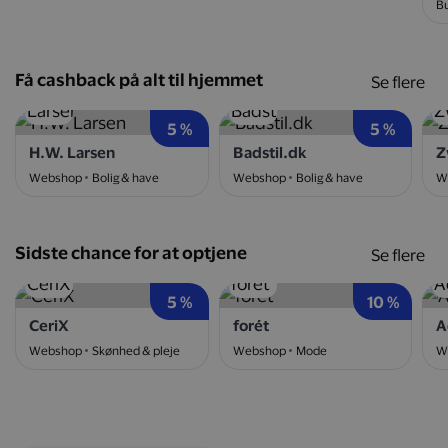
Bu
Få cashback på alt til hjemmet
Se flere
5 %
5 %
H.W. Larsen
Badstil.dk
Z
Webshop
Bolig & have
Webshop
Bolig & have
W
Sidste chance for at optjene
Se flere
5 %
10 %
CeriX
forét
A
Webshop
Skønhed & pleje
Webshop
Mode
W