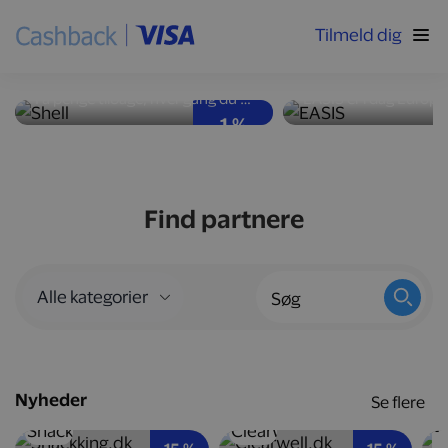
Tilmeld dig
Høj ydeevne og god
Nyd velsmag med
brændstoføkonomi
kalorier
Få penge tilbage, hver gang du tanker bilen op hos Shell-stationer landet over.
1 %
Find partnere
Nyheder
Se flere