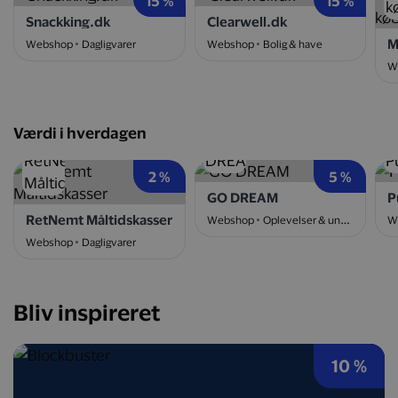
15 %
15 %
Snackking.dk
Clearwell.dk
Webshop
Dagligvarer
Webshop
Bolig & have
W
Værdi i hverdagen
2 %
5 %
GO DREAM
P
RetNemt Måltidskasser
Webshop
Oplevelser & underholdning
W
Webshop
Dagligvarer
Bliv inspireret
10 %