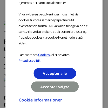
hjemmesider samt sociale medier
næste oplevelse
Vi kan videregive oplysninger indsamlet via
cookies til vores samarbejdspartnere til
ovenstående formål. Du kan altid tilbagekalde dit
samtykke ved at blokere cookies i din browser og
fravælge cookies via cookie-ikonet nederst på
Få cashback på hverdagens
siden.
udgifter hos populære brands
Læs mere om
Cookies
, eller se vores
Få cashback på hverdagens udgifter hos over 2.000
Privatlivspolitik
butikker, restauranter og webshops. Optjen automatisk
penge tilbage på alt fra mad og transport til mode, bolig
Accepter alle
og faste abonnementer.
Accepter valgte
Oplev Danmark på roadtrip:
Cookie Informationer
Oplevelser, mad og overnatninger,