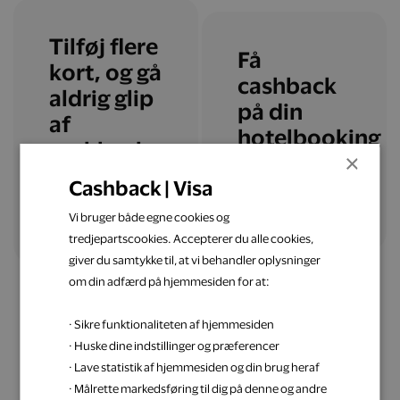
Tilføj flere
Få
kort, og gå
cashback
aldrig glip
på din
af
hotelbooking
cashback
×
Cashback | Visa
Læs mere
Tilføj flere kort
Vi bruger både egne cookies og
tredjepartscookies. Accepterer du alle cookies,
giver du samtykke til, at vi behandler oplysninger
om din adfærd på hjemmesiden for at:
· Sikre funktionaliteten af hjemmesiden
· Huske dine indstillinger og præferencer
· Lave statistik af hjemmesiden og din brug heraf
Få inspiration til din
· Målrette markedsføring til dig på denne og andre