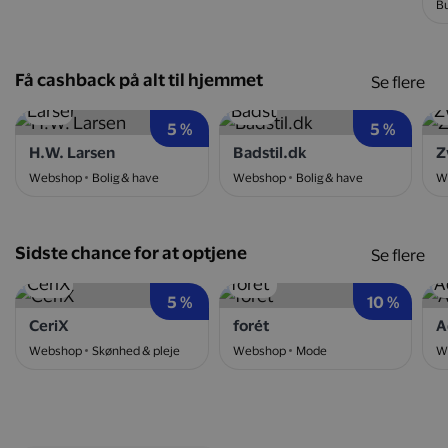
Bu
Få cashback på alt til hjemmet
Se flere
5 %
5 %
H.W. Larsen
Badstil.dk
Z
Webshop
Bolig & have
Webshop
Bolig & have
W
Sidste chance for at optjene
Se flere
5 %
10 %
CeriX
forét
A
Webshop
Skønhed & pleje
Webshop
Mode
W