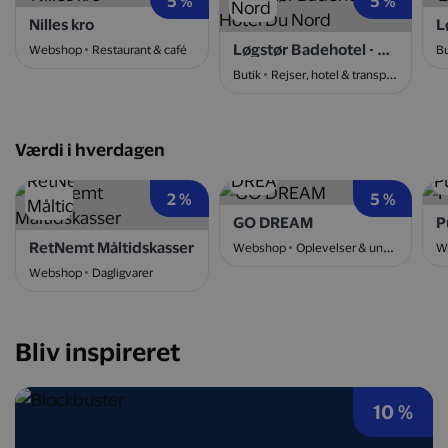
5 %
5 %
Nilles kro
L
Løgstør Badehotel - Hotel Du Nord
Webshop
Restaurant & café
Bu
Butik
Rejser, hotel & transport
Værdi i hverdagen
2 %
5 %
GO DREAM
P
RetNemt Måltidskasser
Webshop
Oplevelser & underholdning
W
Webshop
Dagligvarer
Bliv inspireret
10 %