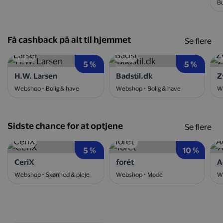
Bu
Få cashback på alt til hjemmet
Se flere
5 %
5 %
H.W. Larsen
Badstil.dk
Z
Webshop
Bolig & have
Webshop
Bolig & have
W
Sidste chance for at optjene
Se flere
5 %
10 %
CeriX
forét
A
Webshop
Skønhed & pleje
Webshop
Mode
W