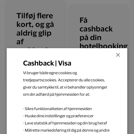
Tilføj flere
Få
kort, og gå
cashback
aldrig glip
på din
af
hotelbooking
cashback
×
Cashback | Visa
Læs mere
Tilføj flere kort
Vi bruger både egne cookies og
tredjepartscookies. Accepterer du alle cookies,
giver du samtykke til, at vi behandler oplysninger
om din adfærd på hjemmesiden for at:
· Sikre funktionaliteten af hjemmesiden
· Huske dine indstillinger og præferencer
· Lave statistik af hjemmesiden og din brug heraf
Få inspiration til din
· Målrette markedsføring til dig på denne og andre