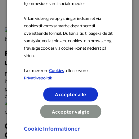
hjemmesider samt sociale medier
næste oplevelse
Vi kan videregive oplysninger indsamlet via
cookies til vores samarbejdspartnere til
ovenstående formål. Du kan altid tilbagekalde dit
samtykke ved at blokere cookies i din browser og
fravælge cookies via cookie-ikonet nederst på
Få cashback på hverdagens
siden.
udgifter hos populære brands
Læs mere om
Cookies
, eller se vores
Få cashback på hverdagens udgifter hos over 2.000
Privatlivspolitik
butikker, restauranter og webshops. Optjen automatisk
penge tilbage på alt fra mad og transport til mode, bolig
Accepter alle
og faste abonnementer.
Accepter valgte
Oplev Danmark på roadtrip:
Cookie Informationer
Oplevelser, mad og overnatninger,