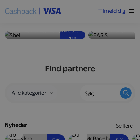
Tilmeld dig
Høj ydeevne og god
Nyd velsmag med
brændstoføkonomi
kalorier
Få penge tilbage, hver gang du tanker bilen op hos Shell-stationer landet over.
1 %
Find partnere
Nyheder
Se flere