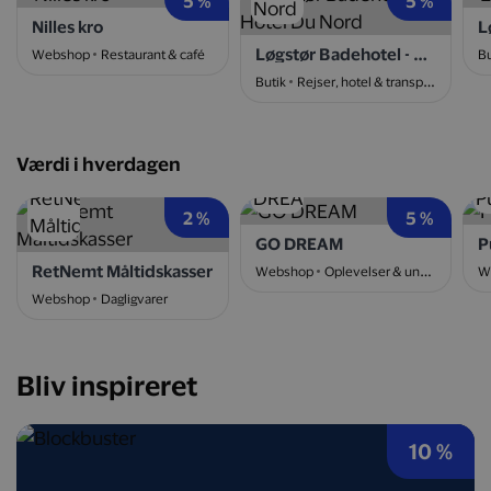
5 %
5 %
Nilles kro
L
Løgstør Badehotel - Hotel Du Nord
Webshop
Restaurant & café
Bu
Butik
Rejser, hotel & transport
Værdi i hverdagen
2 %
5 %
GO DREAM
P
RetNemt Måltidskasser
Webshop
Oplevelser & underholdning
W
Webshop
Dagligvarer
Bliv inspireret
10 %