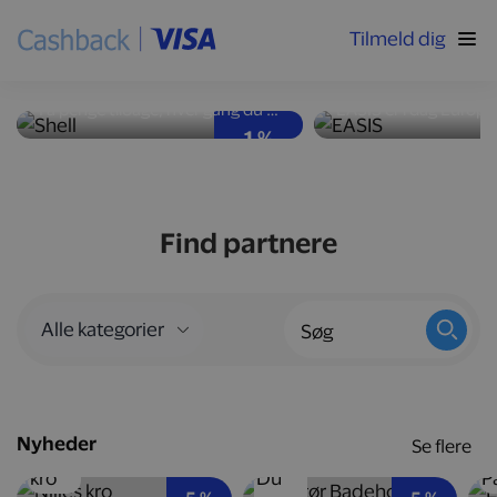
Tilmeld dig
Høj ydeevne og god
Nyd velsmag med
brændstoføkonomi
kalorier
Få penge tilbage, hver gang du tanker bilen op hos Shell-stationer landet over.
1 %
Find partnere
Nyheder
Se flere