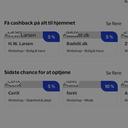
Bu
Få cashback på alt til hjemmet
Se flere
5 %
5 %
H.W. Larsen
Badstil.dk
Z
Webshop
Bolig & have
Webshop
Bolig & have
W
Sidste chance for at optjene
Se flere
5 %
10 %
CeriX
forét
A
Webshop
Skønhed & pleje
Webshop
Mode
W