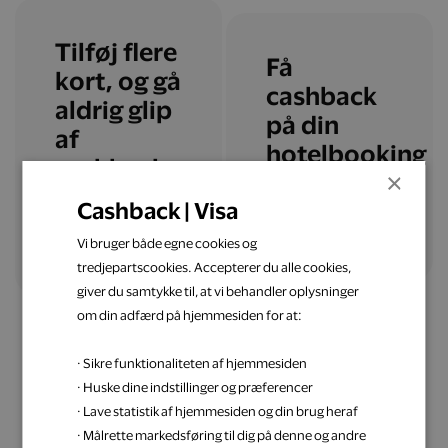
Tilføj flere
Få
kort, og gå
cashback
aldrig glip
på din
af
hotelbooking
cashback
×
Cashback | Visa
Læs mere
Tilføj flere kort
Vi bruger både egne cookies og
tredjepartscookies. Accepterer du alle cookies,
giver du samtykke til, at vi behandler oplysninger
om din adfærd på hjemmesiden for at:
· Sikre funktionaliteten af hjemmesiden
· Huske dine indstillinger og præferencer
· Lave statistik af hjemmesiden og din brug heraf
Få inspiration til din
· Målrette markedsføring til dig på denne og andre