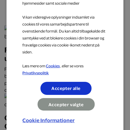
hjemmesider samt sociale medier
næste oplevelse
Vi kan videregive oplysninger indsamlet via
cookies til vores samarbejdspartnere til
ovenstående formål. Du kan altid tilbagekalde dit
samtykke ved at blokere cookies i din browser og
fravælge cookies via cookie-ikonet nederst på
Få cashback på hverdagens
siden.
udgifter hos populære brands
Læs mere om
Cookies
, eller se vores
Få cashback på hverdagens udgifter hos over 2.000
Privatlivspolitik
butikker, restauranter og webshops. Optjen automatisk
penge tilbage på alt fra mad og transport til mode, bolig
Accepter alle
og faste abonnementer.
Accepter valgte
Oplev Danmark på roadtrip:
Cookie Informationer
Oplevelser, mad og overnatninger,