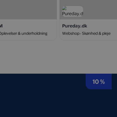
M
Pureday.dk
Oplevelser & underholdning
Webshop
Skønhed & pleje
10 %