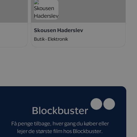
Skousen Haderslev
N
Butik
Elektronik
W
Blockbuster
Få penge tilbage, hver gang du køber eller
lejer de største film hos Blockbuster.