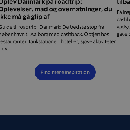
Oplev Danmark på roadtrip:
tilb
Oplevelser, mad og overnatninger, du
Få in
ikke må gå glip af
cashba
gadget
Guide til roadtrip i Danmark: De bedste stop fra
gaveid
København til Aalborg med cashback. Optjen hos
restauranter, tankstationer, hoteller, sjove aktiviteter
m.v.
Find mere inspiration