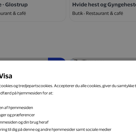
e - Glostrup
Hvide hest og Gyngehest
urant & café
Butik
Restaurant & café
5 %
Visa
ookies og tredjepartscookies. Accepterer du alle cookies, giver du samtykke ti
adfærd på hjemmesiden for at:
eten af hjemmesiden
k
Zwilling.com
inger og præferencer
Bolig & have
Webshop
Bolig & have
jemmesiden og din brug heraf
ring til dig på denne og andre hjemmesider samt sociale medier