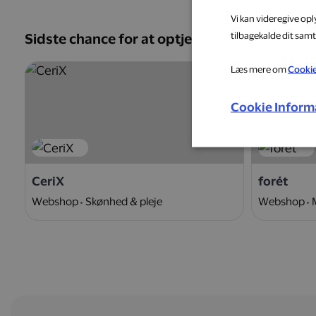
Vi kan videregive op
tilbagekalde dit samt
Sidste chance for at optjene
Læs mere om
Cooki
5 %
Cookie Inform
CeriX
forét
Webshop
Skønhed & pleje
Webshop