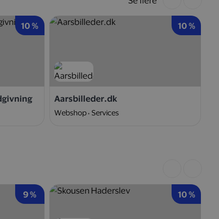
Se flere
10 %
10 %
dgivning
Aarsbilleder.dk
Ni
Webshop
Services
W
9 %
10 %