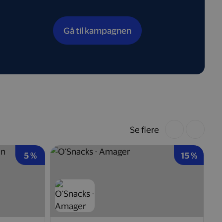
Gå til kampagnen
Se flere
5 %
15 %