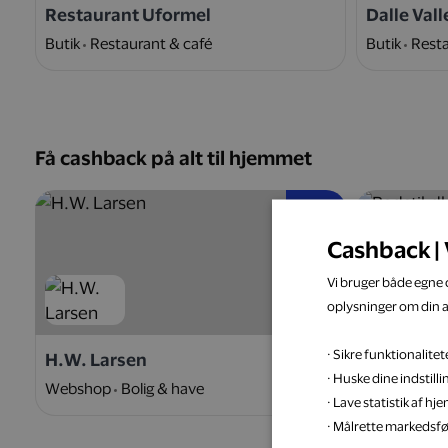
Restaurant Uformel
Dalle Vall
Butik
Restaurant & café
Butik
Resta
Få cashback på alt til hjemmet
5 %
Cashback | 
Vi bruger både egne c
oplysninger om din 
· Sikre funktionalit
H.W. Larsen
Badstil.d
· Huske dine indstill
Webshop
Bolig & have
Webshop
· Lave statistik af h
· Målrette markedsfø