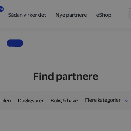
innovativ
teknologi
Sådan virker det
Nye partnere
eShop
og design
fra Sony
Banebrydende lyd, skarpe billeder og teknologi i særklasse.
10 %
Find partnere
Flere kategorier
 bilen
Dagligvarer
Bolig & have