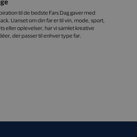
age
spiration til de bedste Fars Dag gaver med
ck. Uanset om din far er til vin, mode, sport,
s eller oplevelser, har vi samlet kreative
éer, der passer til enhver type far.