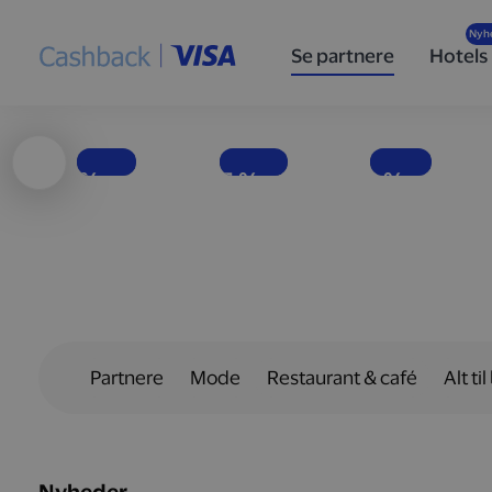
Høj
Nyd
Populære
ydeevne
velsmag
specialøl
Se partnere
Hotels
og god
med færre
for enhver
brændstoføkonomi
kalorier
smag
Få penge tilbage, hver gang du tanker bilen op hos Shell-stationer landet over.
EASIS er i dag Europas førende virksomhed inden for fødevarer uden tilsat sukker.
Hos det danske bryggeri To Øl finder du en bred vifte af øltyper.
1 %
15 %
10 %
Partnere
Mode
Restaurant & café
Alt til