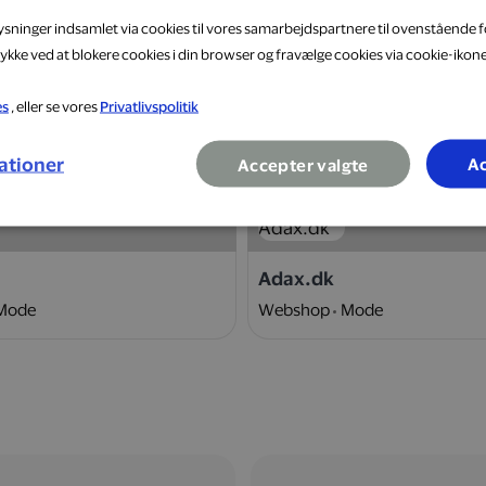
lysninger indsamlet via cookies til vores samarbejdspartnere til ovenstående f
ykke ved at blokere cookies i din browser og fravælge cookies via cookie-ikon
es
, eller se vores
Privatlivspolitik
10 %
ationer
Ac
Accepter valgte
Adax.dk
Mode
Webshop
Mode