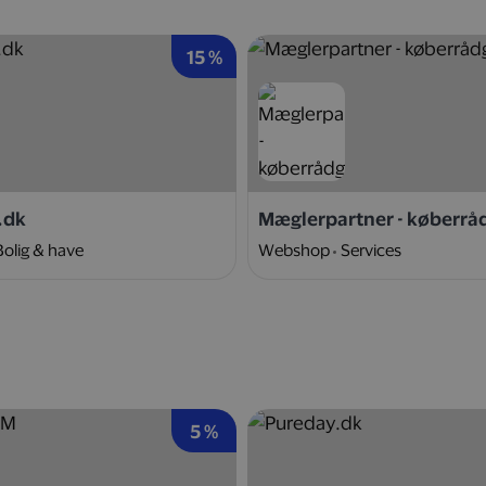
15 %
.dk
Mæglerpartner - køberrå
Bolig & have
Webshop
Services
5 %